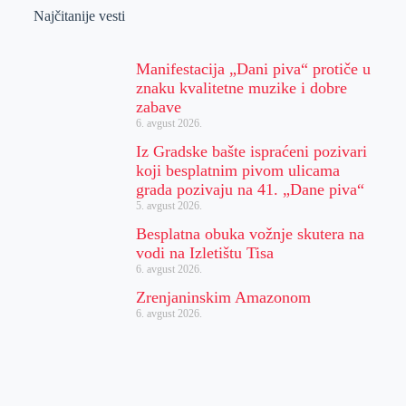
Najčitanije vesti
Manifestacija „Dani piva“ protiče u
znaku kvalitetne muzike i dobre
zabave
6. avgust 2026.
Iz Gradske bašte ispraćeni pozivari
koji besplatnim pivom ulicama
grada pozivaju na 41. „Dane piva“
5. avgust 2026.
Besplatna obuka vožnje skutera na
vodi na Izletištu Tisa
6. avgust 2026.
Zrenjaninskim Amazonom
6. avgust 2026.