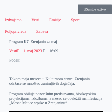
Santos uživo
Izdvajamo
Vesti
Emisije
Sport
Poljoprivreda
Zabava
Program KC Zrenjanin za maj
Vesti
1. maj 2023.
16:09
Podeli:
Tokom maja meseca u Kulturnom centru Zrenjanin
održaće se mnoštvo zanimljivih događaja.
Program obiluje pozorišnim predstavama, bioskopskim
projekcijama, izložbama, a mesec će obeležiti manifestacija
„Mesec Matice srpske u Zrenjaninu“.