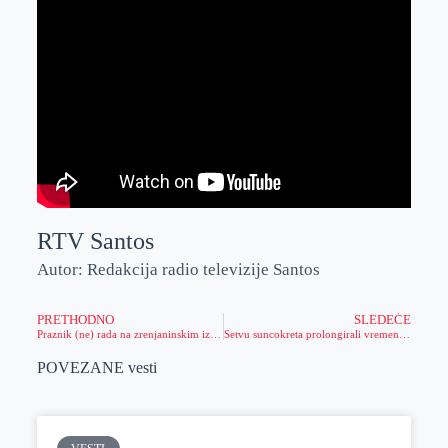
RTV Santos
Autor: Redakcija radio televizije Santos
PRETHODNO
SLEDEĆE
Praznik (ne) rada na zrenjaninskim izletištima
Setvu suncokreta prolongirali vremenski uslovi
POVEZANE vesti