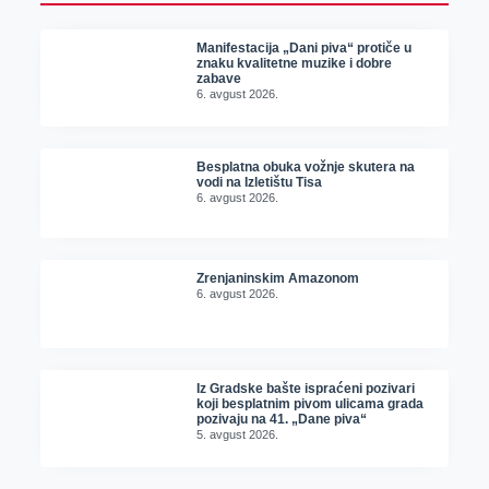
Manifestacija „Dani piva“ protiče u
znaku kvalitetne muzike i dobre
zabave
6. avgust 2026.
Besplatna obuka vožnje skutera na
vodi na Izletištu Tisa
6. avgust 2026.
Zrenjaninskim Amazonom
6. avgust 2026.
Iz Gradske bašte ispraćeni pozivari
koji besplatnim pivom ulicama grada
pozivaju na 41. „Dane piva“
5. avgust 2026.