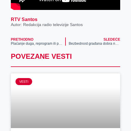
RTV Santos
Autor: Redakcija radio televizije Santos
PRETHODNO
SLEDEĆE
Plaćanje duga, reprogram ili prinudna naplata dužnim kupcima gasa i toplotne energije
Bezbednost građana dobra na području PU Zrenjanin
POVEZANE VESTI
VESTI