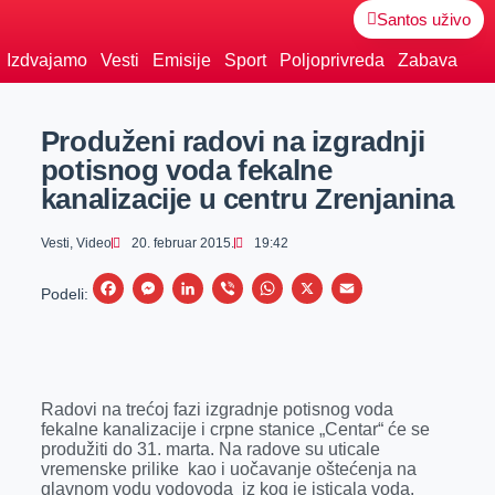
Santos uživo
Izdvajamo
Vesti
Emisije
Sport
Poljoprivreda
Zabava
Produženi radovi na izgradnji
potisnog voda fekalne
kanalizacije u centru Zrenjanina
Vesti
,
Video
20. februar 2015.
19:42
F
M
L
V
W
X
E
Podeli:
a
e
i
i
h
m
c
s
n
b
a
a
e
s
k
e
t
i
Radovi na trećoj fazi izgradnje potisnog voda
b
e
e
r
s
l
fekalne kanalizacije i crpne stanice „Centar“ će se
o
n
d
A
produžiti do 31. marta. Na radove su uticale
vremenske prilike kao i uočavanje oštećenja na
o
g
I
p
glavnom vodu vodovoda iz kog je isticala voda.