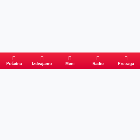
Početna
Izdvajamo
Meni
Radio
Pretraga
Pretraga
Kategorije
Ostalo
Naslovna