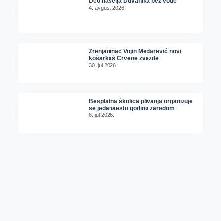
Deo naselja Duvanika bez vode
4. avgust 2026.
Zrenjaninac Vojin Medarević novi
košarkaš Crvene zvezde
30. jul 2026.
Besplatna školica plivanja organizuje
se jedanaestu godinu zaredom
8. jul 2026.