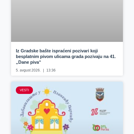
Iz Gradske bašte ispraćeni pozivari koji
besplatnim pivom ulicama grada pozivaju na 41.
„Dane piva“
5. avgust 2026.
13:36
VESTI