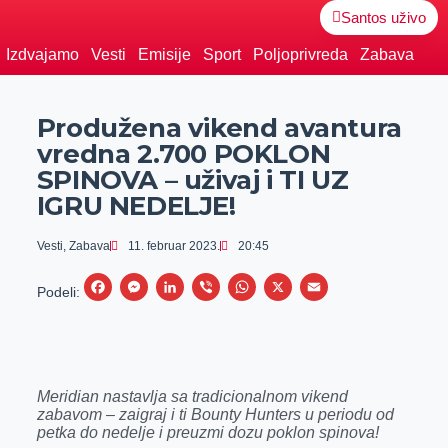
Santos uživo
Izdvajamo
Vesti
Emisije
Sport
Poljoprivreda
Zabava
Produžena vikend avantura
vredna 2.700 POKLON
SPINOVA – uživaj i TI UZ
IGRU NEDELJE!
Vesti
,
Zabava
11. februar 2023.
20:45
F
M
L
V
W
X
E
Podeli:
a
e
i
i
h
m
c
s
n
b
a
a
e
s
k
e
t
i
Meridian nastavlja sa tradicionalnom vikend
b
e
e
r
s
l
zabavom – zaigraj i ti Bounty Hunters u periodu od
o
n
d
A
petka do nedelje i preuzmi dozu poklon spinova!