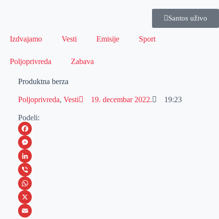
Santos uživo
Izdvajamo
Vesti
Emisije
Sport
Poljoprivreda
Zabava
Produktna berza
Poljoprivreda
,
Vesti
19. decembar 2022.
19:23
Podeli:
F
a
M
c
e
L
e
s
i
V
b
s
n
i
W
o
e
k
b
h
X