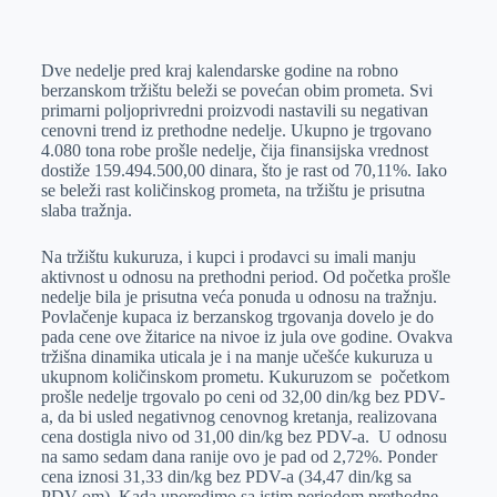
o
n
e
e
a
E
k
g
d
r
t
m
Dve nedelje pred kraj kalendarske godine na robno
e
I
s
a
berzanskom tržištu beleži se povećan obim prometa. Svi
r
n
A
i
primarni poljoprivredni proizvodi nastavili su negativan
cenovni trend iz prethodne nedelje. Ukupno je trgovano
p
l
4.080 tona robe prošle nedelje, čija finansijska vrednost
p
dostiže 159.494.500,00 dinara, što je rast od 70,11%. Iako
se beleži rast količinskog prometa, na tržištu je prisutna
slaba tražnja.
Na tržištu kukuruza, i kupci i prodavci su imali manju
aktivnost u odnosu na prethodni period. Od početka prošle
nedelje bila je prisutna veća ponuda u odnosu na tražnju.
Povlačenje kupaca iz berzanskog trgovanja dovelo je do
pada cene ove žitarice na nivoe iz jula ove godine. Ovakva
tržišna dinamika uticala je i na manje učešće kukuruza u
ukupnom količinskom prometu. Kukuruzom se početkom
prošle nedelje trgovalo po ceni od 32,00 din/kg bez PDV-
a, da bi usled negativnog cenovnog kretanja, realizovana
cena dostigla nivo od 31,00 din/kg bez PDV-a. U odnosu
na samo sedam dana ranije ovo je pad od 2,72%. Ponder
cena iznosi 31,33 din/kg bez PDV-a (34,47 din/kg sa
PDV-om). Kada uporedimo sa istim periodom prethodne