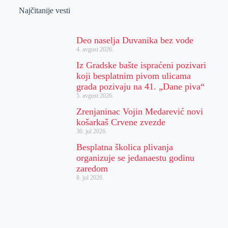
Najčitanije vesti
Deo naselja Duvanika bez vode
4. avgust 2026.
Iz Gradske bašte ispraćeni pozivari
koji besplatnim pivom ulicama
grada pozivaju na 41. „Dane piva“
5. avgust 2026.
Zrenjaninac Vojin Medarević novi
košarkaš Crvene zvezde
30. jul 2026.
Besplatna školica plivanja
organizuje se jedanaestu godinu
zaredom
8. jul 2026.