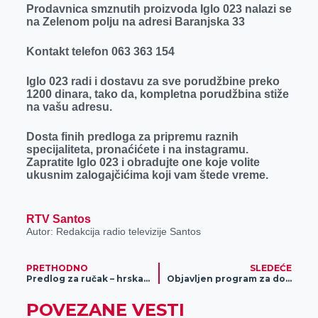
Prodavnica smznutih proizvoda Iglo 023 nalazi se
na Zelenom polju na adresi Baranjska 33
Kontakt telefon 063 363 154
Iglo 023 radi i dostavu za sve porudžbine preko
1200 dinara, tako da, kompletna porudžbina stiže
na vašu adresu.
Dosta finih predloga za pripremu raznih
specijaliteta, pronaćićete i na instagramu.
Zapratite Iglo 023 i obradujte one koje volite
ukusnim zalogajčićima koji vam štede vreme.
RTV Santos
Autor: Redakcija radio televizije Santos
PRETHODNO
SLEDEĆE
Predlog za ručak – hrskava pileća krilca
Objavljen program za doček Nove Godine na Trgu slobode
POVEZANE VESTI