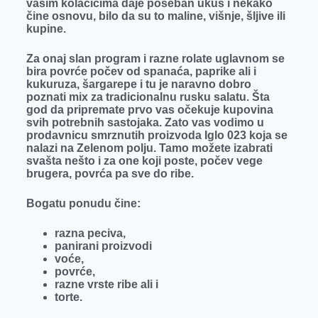
vašim kolačićima daje poseban ukus i nekako
r
čine osnovu, bilo da su to maline, višnje, šljive ili
kupine.
Za onaj slan program i razne rolate uglavnom se
bira povrće počev od spanaća, paprike ali i
kukuruza, šargarepe i tu je naravno dobro
poznati mix za tradicionalnu rusku salatu. Šta
god da pripremate prvo vas očekuje kupovina
svih potrebnih sastojaka. Zato vas vodimo u
prodavnicu smrznutih proizvoda Iglo 023 koja se
nalazi na Zelenom polju.
Tamo možete izabrati
svašta nešto i za one koji poste, počev vege
brugera, povrća pa sve do ribe.
Bogatu ponudu čine:
razna peciva,
panirani proizvodi
voće,
povrće,
razne vrste ribe ali i
torte.