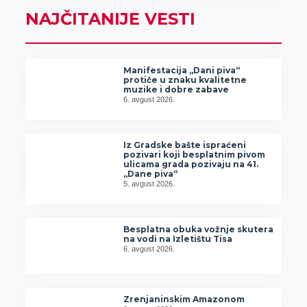
NAJČITANIJE VESTI
Manifestacija „Dani piva“
protiče u znaku kvalitetne
muzike i dobre zabave
6. avgust 2026.
Iz Gradske bašte ispraćeni
pozivari koji besplatnim pivom
ulicama grada pozivaju na 41.
„Dane piva“
5. avgust 2026.
Besplatna obuka vožnje skutera
na vodi na Izletištu Tisa
6. avgust 2026.
Zrenjaninskim Amazonom