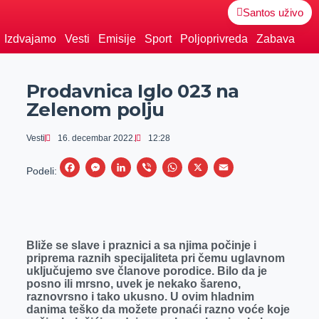
Santos uživo
Izdvajamo
Vesti
Emisije
Sport
Poljoprivreda
Zabava
Prodavnica Iglo 023 na
Zelenom polju
Vesti
16. decembar 2022.
12:28
F
M
L
V
W
X
E
Podeli:
a
e
i
i
h
m
c
s
n
b
a
a
e
s
k
e
t
i
Bliže se slave i praznici a sa njima počinje i
b
e
e
r
s
l
priprema raznih specijaliteta pri čemu uglavnom
o
n
d
A
uključujemo sve članove porodice. Bilo da je
posno ili mrsno, uvek je nekako šareno,
o
g
I
p
raznovrsno i tako ukusno. U ovim hladnim
k
e
n
p
danima teško da možete pronaći razno voće koje