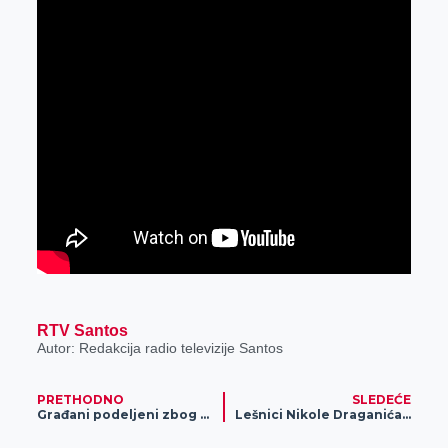
RTV Santos
Autor: Redakcija radio televizije Santos
PRETHODNO
SLEDEĆE
Građani podeljeni zbog zatvaranja Srbije (VIDEO)
Lešnici Nikole Draganića čekaju cenu