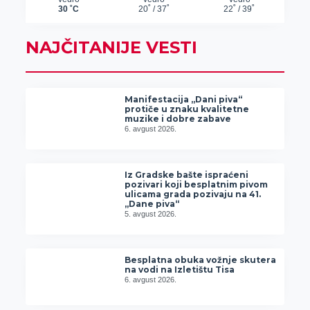
NAJČITANIJE VESTI
Manifestacija „Dani piva“
protiče u znaku kvalitetne
muzike i dobre zabave
6. avgust 2026.
Iz Gradske bašte ispraćeni
pozivari koji besplatnim pivom
ulicama grada pozivaju na 41.
„Dane piva“
5. avgust 2026.
Besplatna obuka vožnje skutera
na vodi na Izletištu Tisa
6. avgust 2026.