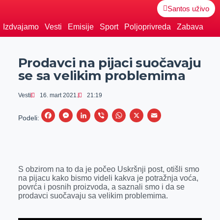
Santos uživo
Izdvajamo
Vesti
Emisije
Sport
Poljoprivreda
Zabava
Prodavci na pijaci suočavaju
se sa velikim problemima
Vesti
16. mart 2021.
21:19
F
M
L
V
W
X
E
Podeli:
a
e
i
i
h
m
c
s
n
b
a
a
e
s
k
e
t
i
S obzirom na to da je počeo Uskršnji post, otišli smo
b
e
e
r
s
l
na pijacu kako bismo videli kakva je potražnja voća,
o
n
d
A
povrća i posnih proizvoda, a saznali smo i da se
prodavci suočavaju sa velikim problemima.
o
g
I
p
k
e
n
p