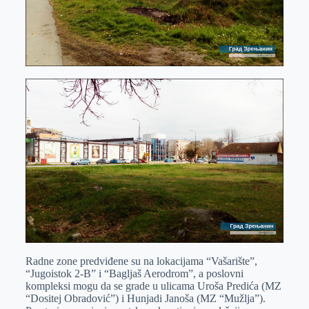
Radne zone predviđene su na lokacijama “Vašarište”,
“Jugoistok 2-B” i “Bagljaš Aerodrom”, a poslovni
kompleksi mogu da se grade u ulicama Uroša Predića (MZ
“Dositej Obradović”) i Hunjadi Janoša (MZ “Mužlja”).