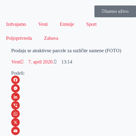
Santos uživo
Izdvajamo
Vesti
Emisije
Sport
Poljoprivreda
Zabava
Prodaju se atraktivne parcele za različite namene (FOTO)
Vesti
7. april 2020.
13:14
Podeli:
F
a
M
c
e
L
e
s
i
V
b
s
n
i
W
o
e
k
b
h
X