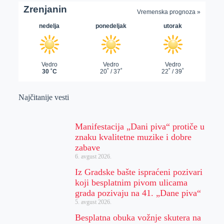
Najčitanije vesti
Manifestacija „Dani piva“ protiče u
znaku kvalitetne muzike i dobre
zabave
6. avgust 2026.
Iz Gradske bašte ispraćeni pozivari
koji besplatnim pivom ulicama
grada pozivaju na 41. „Dane piva“
5. avgust 2026.
Besplatna obuka vožnje skutera na