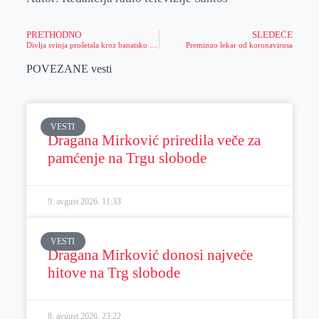
PRETHODNO
SLEDEĆE
Divlja svinja prošetala kroz banatsko selo
Preminuo lekar od koronavirusa
POVEZANE vesti
VESTI
Dragana Mirković priredila veče za
pamćenje na Trgu slobode
9. avgust 2026.
11:33
VESTI
Dragana Mirković donosi najveće
hitove na Trg slobode
8. avgust 2026.
23:22