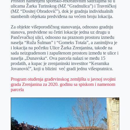
Prostori namenjeni sportsko-rekreativnim sadržajima su u
ulicama Žarka Turinskog (MZ “Gradnulica”) i Travničkoj
(MZ “Dositej Obradović”), dok je gradnja individualnih
stambenih objekata predviđena na većem broju lokacija.
Za objekte višeporodičnog stanovanja, odnosno gradnju
stanova, predviđene su četiri lokacije jedna uz drugu u
Pančevačkoj ulici, odnosno na praznom prostoru između
naselja “Ruža Šulman” i “Gomeks Totala”, a zanimljiva je
i lokacija na početku Ulice Žarka Zrenjanina, takođe na
sada neizgrađenom i zapuštenom prostoru između te ulice i
naselja „Dunavska“. Ova parcela nalazi se među 15
prodatih, a kupac je zrenjaninski investitor “Keramika
Jovanović”, koji u blizini već gradi jednu višespratnicu.
Program otuđenja građevinskog zemljišta u javnoj svojini
grada Zrenjanina za 2020. godinu sa spiskom i namenom
parcela