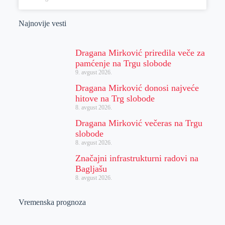
Najnovije vesti
Dragana Mirković priredila veče za
pamćenje na Trgu slobode
9. avgust 2026.
Dragana Mirković donosi najveće
hitove na Trg slobode
8. avgust 2026.
Dragana Mirković večeras na Trgu
slobode
8. avgust 2026.
Značajni infrastrukturni radovi na
Bagljašu
8. avgust 2026.
Vremenska prognoza