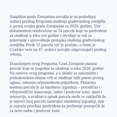
o
n
e
e
a
E
k
g
d
r
t
m
Skupština grada Zrenjanina usvojila je na poslednjoj
e
I
s
a
sednici predlog Programa otuđenja građevinskog zemljišta
r
n
A
i
u javnoj svojini grada Zrenjanina za 2020. godinu. Tim
dokumentom obuhvaćene su 74 parcele koje su predviđene
p
l
za otuđenje u toku ove godine i utvrđuje se rok za
p
pokretanje i sprovođenje postupka otuđenja građevinskog
zemljišta. Prvih 15 parcela već je prodato, o čemu je
Gradsko veće na 47. sednici usvojilo odgovarajući predlog
rešenja.
Donošenjem ovog Programa, Grad Zrenjanin planira
parcele koje su pogodne za otuđenje u toku 2020. godine.
Na osnovu ovog programa, a u skladu sa zakonskim i
podzakonskim aktima vrši se otuđenje istih putem javnog
oglasa, odnosno neposrednom pogodbom. Planirana
namena parcela je za stambenu izgradnju – porodično i
višeporodično stanovanje, radne i poslovne zone, sport i
rekreaciju, a uvidom u spisak parcela može se zaključiti da
je najveći broj parcela namenjen stambenoj izgradnji, dok
je najveća površina predviđena za proširenje postojećih ili
za nove radne i poslovne zone.