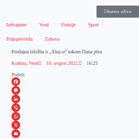
Santos uživo
Izdvajamo
Vesti
Emisije
Sport
Poljoprivreda
Zabava
Prodajna izložba u „Aluz-u“ tokom Dana piva
Kultura
,
Vesti
10. avgust 2022.
16:25
Podeli:
F
a
M
c
e
L
e
s
i
V
b
s
n
i
W
o
e
k
b
h
X