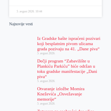
5. avgust 2026.
10:44
Najnovije vesti
Iz Gradske bašte ispraćeni pozivari
koji besplatnim pivom ulicama
grada pozivaju na 41. „Dane piva“
5. avgust 2026.
Dečji program “Zabavilište u
Plankiću Parkiću” biće održan u
toku gradske manifestacije „Dani
piva“
5. avgust 2026.
Otvaranje izložbe Momira
Kneževića „Osvežavanje
memorije“
5. avgust 2026.