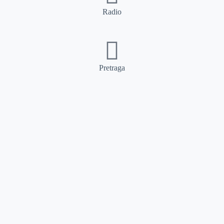
Radio
Pretraga
Pretraga
Kategorije
Ostalo
Naslovna
Izdvajamo