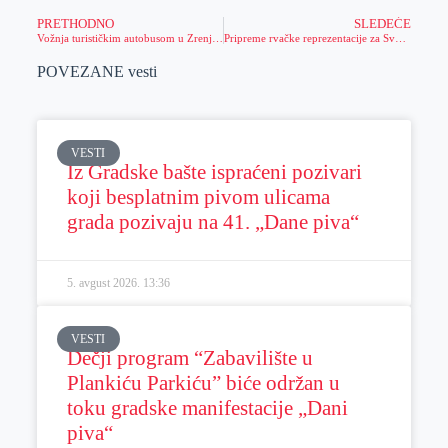
PRETHODNO
SLEDEĆE
Vožnja turističkim autobusom u Zrenjaninu
Pripreme rvačke reprezentacije za Svetsko prvenstvo
POVEZANE vesti
VESTI
Iz Gradske bašte ispraćeni pozivari
koji besplatnim pivom ulicama
grada pozivaju na 41. „Dane piva“
5. avgust 2026.
13:36
VESTI
Dečji program “Zabavilište u
Plankiću Parkiću” biće održan u
toku gradske manifestacije „Dani
piva“