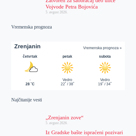
Zatvoren za saobraćaj deo ulice
Vojvode Petra Bojovića
5. avgust 2026.
Vremenska prognoza
Najčitanije vesti
„Zrenjanin zove“
5. avgust 2026.
Iz Gradske bašte ispraćeni pozivari