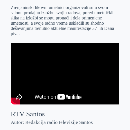
o
n
e
e
a
E
Zrenjaninski likovni umetnici organizovali su u svom
k
g
d
r
t
m
salonu prodajnu izložbu svojih radova, pored umetničkih
slika na izložbi se mogu pronaći i dela primenjene
e
I
s
a
umetnosti, a svoje radno vreme uskladili su shodno
r
n
A
i
dešavanjima trenutno aktuelne manifestacije 37- ih Dana
piva.
p
l
p
RTV Santos
Autor: Redakcija radio televizije Santos