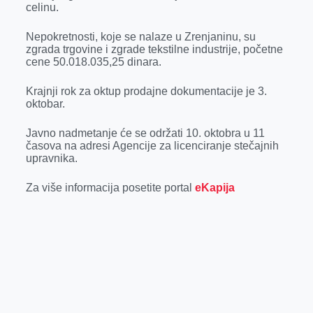
celinu.
r
Nepokretnosti, koje se nalaze u Zrenjaninu, su
zgrada trgovine i zgrade tekstilne industrije, početne
cene 50.018.035,25 dinara.
Krajnji rok za oktup prodajne dokumentacije je 3.
oktobar.
Javno nadmetanje će se održati 10. oktobra u 11
časova na adresi Agencije za licenciranje stečajnih
upravnika.
Za više informacija posetite portal
eKapija