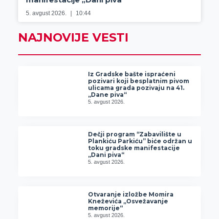
5. avgust 2026.
10:44
NAJNOVIJE VESTI
Iz Gradske bašte ispraćeni
pozivari koji besplatnim pivom
ulicama grada pozivaju na 41.
„Dane piva“
5. avgust 2026.
Dečji program “Zabavilište u
Plankiću Parkiću” biće održan u
toku gradske manifestacije
„Dani piva“
5. avgust 2026.
Otvaranje izložbe Momira
Kneževića „Osvežavanje
memorije“
5. avgust 2026.