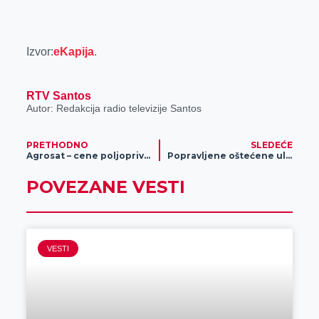
Izvor:
eKapija
.
RTV Santos
Autor: Redakcija radio televizije Santos
PRETHODNO
SLEDEĆE
Agrosat – cene poljoprivrednih proizvoda (VIDEO)
Popravljene oštećene ulice u Mužlji
POVEZANE VESTI
VESTI