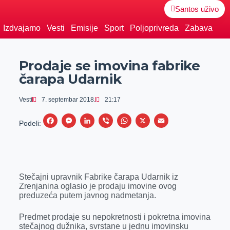
Santos uživo
Izdvajamo
Vesti
Emisije
Sport
Poljoprivreda
Zabava
Prodaje se imovina fabrike
čarapa Udarnik
Vesti
7. septembar 2018.
21:17
F
M
L
V
W
X
E
Podeli:
a
e
i
i
h
m
c
s
n
b
a
a
e
s
k
e
t
i
Stečajni upravnik Fabrike čarapa Udarnik iz
b
e
e
r
s
l
Zrenjanina oglasio je prodaju imovine ovog
o
n
d
A
preduzeća putem javnog nadmetanja.
o
g
I
p
Predmet prodaje su nepokretnosti i pokretna imovina
k
e
n
p
stečajnog dužnika, svrstane u jednu imovinsku