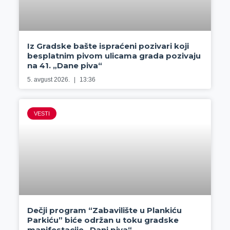
Iz Gradske bašte ispraćeni pozivari koji
besplatnim pivom ulicama grada pozivaju
na 41. „Dane piva“
5. avgust 2026.
13:36
VESTI
Dečji program “Zabavilište u Plankiću
Parkiću” biće održan u toku gradske
manifestacije „Dani piva“