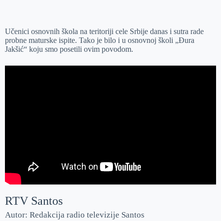
o
n
e
e
a
E
k
g
d
r
t
m
Učenici osnovnih škola na teritoriji cele Srbije danas i sutra rade
e
I
s
a
probne maturske ispite. Tako je bilo i u osnovnoj školi „Đura
r
n
A
i
Jakšić“ koju smo posetili ovim povodom.
p
l
p
RTV Santos
Autor: Redakcija radio televizije Santos