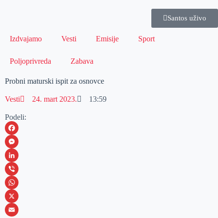
Santos uživo
Izdvajamo
Vesti
Emisije
Sport
Poljoprivreda
Zabava
Probni maturski ispit za osnovce
Vesti
24. mart 2023.
13:59
Podeli:
F
a
M
c
e
L
e
s
i
V
b
s
n
i
W
o
e
k
b
h
X