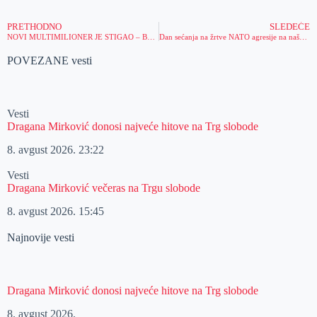
PRETHODNO
SLEDEĆE
NOVI MULTIMILIONER JE STIGAO – BEOGRAĐANIN DOMINANTNO OSVOJIO DVA I PO MILIONA DINARA!
Dan sećanja na žrtve NATO agresije na našu zemlju obeležen ispred spomen-obeležja u Zrenjaninu i u Stajićevu
POVEZANE vesti
Vesti
Dragana Mirković donosi najveće hitove na Trg slobode
8. avgust 2026.
23:22
Vesti
Dragana Mirković večeras na Trgu slobode
8. avgust 2026.
15:45
Najnovije vesti
Dragana Mirković donosi najveće hitove na Trg slobode
8. avgust 2026.