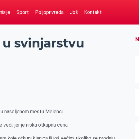
isije
Sport
Poljoprivreda
Još
Kontakt
 u svinjarstvu
N
a u naseljenom mestu Melenci.
e veći, jer je niska otkupna cena.
a koje otkupi klanica ili još većim, ukoliko se prodaju