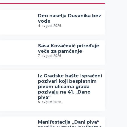
Deo naselja Duvanika bez
vode
4. avgust 2026.
Sasa Kovačević priređuje
veče za pamćenje
7. avgust 2026.
Iz Gradske bašte ispraćeni
pozivari koji besplatnim
pivom ulicama grada
pozivaju na 41. „Dane
piva“
5. avgust 2026.
Manifestacija „Dani piva“