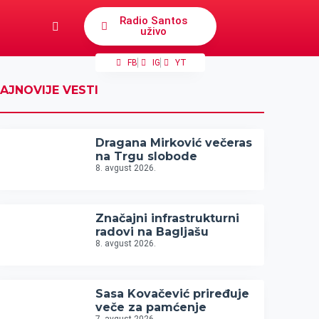
Radio Santos
uživo
FB
IG
YT
AJNOVIJE VESTI
Dragana Mirković večeras
na Trgu slobode
8. avgust 2026.
Značajni infrastrukturni
radovi na Bagljašu
8. avgust 2026.
Sasa Kovačević priređuje
veče za pamćenje