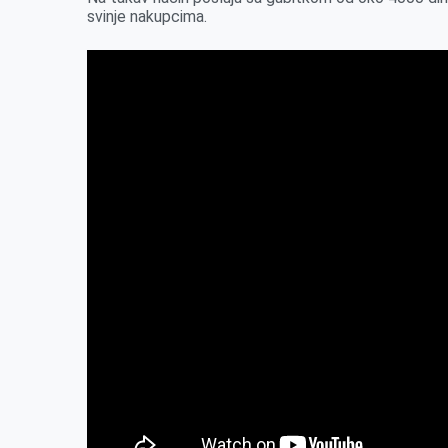
r
svinje nakupcima.