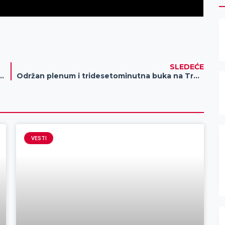
SLEDEĆE
na nezgoda na putu Melenci-Bašaid
Održan plenum i tridesetominutna buka na Trgu slobode
VESTI