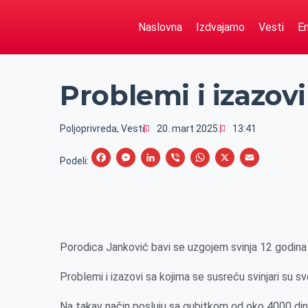
Naslovna
Izdvajamo
Vesti
Em
Problemi i izazovi
Poljoprivreda
,
Vesti
20. mart 2025.
13:41
F
M
L
V
W
X
E
Podeli:
a
e
i
i
h
m
c
s
n
b
a
a
e
s
k
e
t
i
b
e
e
r
s
l
Porodica Janković bavi se uzgojem svinja 12 godin
o
n
d
A
o
g
I
p
Problemi i izazovi sa kojima se susreću svinjari su sv
k
e
n
p
Na takav način posluju sa gubitkom od oko 4000 dinar