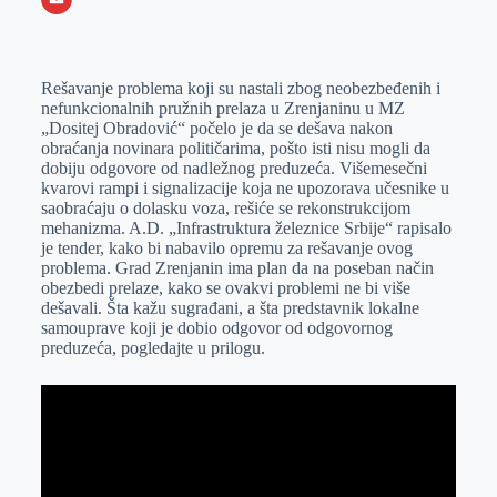
o
n
e
e
a
E
k
g
d
r
t
m
Rešavanje problema koji su nastali zbog neobezbeđenih i
e
I
s
a
nefunkcionalnih pružnih prelaza u Zrenjaninu u MZ
r
n
A
i
„Dositej Obradović“ počelo je da se dešava nakon
obraćanja novinara političarima, pošto isti nisu mogli da
p
l
dobiju odgovore od nadležnog preduzeća. Višemesečni
p
kvarovi rampi i signalizacije koja ne upozorava učesnike u
saobraćaju o dolasku voza, rešiće se rekonstrukcijom
mehanizma. A.D. „Infrastruktura železnice Srbije“ rapisalo
je tender, kako bi nabavilo opremu za rešavanje ovog
problema. Grad Zrenjanin ima plan da na poseban način
obezbedi prelaze, kako se ovakvi problemi ne bi više
dešavali. Šta kažu sugrađani, a šta predstavnik lokalne
samouprave koji je dobio odgovor od odgovornog
preduzeća, pogledajte u prilogu.