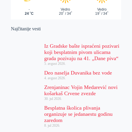
Najčitanije vesti
Iz Gradske bašte ispraćeni pozivari
koji besplatnim pivom ulicama
grada pozivaju na 41. „Dane piva“
5. avgust 2026.
Deo naselja Duvanika bez vode
4. avgust 2026.
Zrenjaninac Vojin Medarević novi
košarkaš Crvene zvezde
30. jul 2026.
Besplatna školica plivanja
organizuje se jedanaestu godinu
zaredom
8. jul 2026.