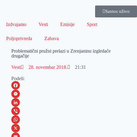
Santos uživo
Izdvajamo
Vesti
Emisije
Sport
Poljoprivreda
Zabava
Problematični pružni prelazi u Zrenjaninu izgledaće
drugačije
Vesti
28. novembar 2018.
21:31
Podeli:
F
a
M
c
e
L
e
s
i
V
b
s
n
i
W
o
e
k
b
h
X