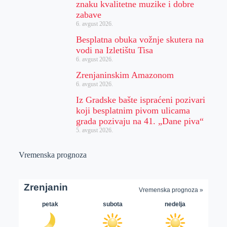
znaku kvalitetne muzike i dobre
zabave
6. avgust 2026.
Besplatna obuka vožnje skutera na
vodi na Izletištu Tisa
6. avgust 2026.
Zrenjaninskim Amazonom
6. avgust 2026.
Iz Gradske bašte ispraćeni pozivari
koji besplatnim pivom ulicama
grada pozivaju na 41. „Dane piva“
5. avgust 2026.
Vremenska prognoza