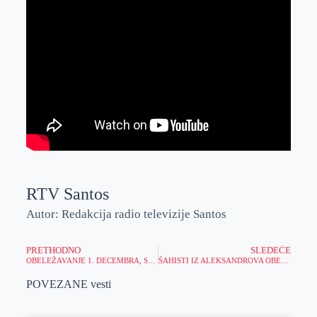
RTV Santos
Autor: Redakcija radio televizije Santos
PRETHODNO
SLEDEĆE
OBELEŽAVANJE 1. DECEMBRA, SVETSKOG DANA BORBE PROTIV HIV/AIDS-A
ŠAHISTI IZ ALEKSANDROVA OBELEŽILI PRELAZAK U VOJVOĐANSKU LIGU
POVEZANE vesti