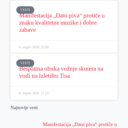
VESTI
Manifestacija „Dani piva“ protiče u
znaku kvalitetne muzike i dobre
zabave
6. avgust 2026.
22:00
VESTI
Besplatna obuka vožnje skutera na
vodi na Izletištu Tisa
6. avgust 2026.
21:25
Najnovije vesti
Manifestacija „Dani piva“ protiče u