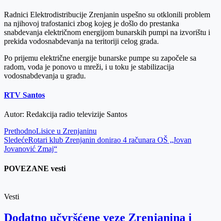
Email
Radnici Elektrodistribucije Zrenjanin uspešno su otklonili problem
na njihovoj trafostanici zbog kojeg je došlo do prestanka
snabdevanja električnom energijom bunarskih pumpi na izvorištu i
prekida vodosnabdevanja na teritoriji celog grada.
Po prijemu električne energije bunarske pumpe su započele sa
radom, voda je ponovo u mreži, i u toku je stabilizacija
vodosnabdevanja u gradu.
RTV Santos
Autor: Redakcija radio televizije Santos
Prethodno
Lisice u Zrenjaninu
Sledeće
Rotari klub Zrenjanin donirao 4 računara OŠ „Jovan
Jovanović Zmaj“
POVEZANE vesti
Vesti
Dodatno učvršćene veze Zrenjanina i