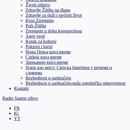
Živeti zdravo
Zdravlje Žitišta na dlanu
Zdravlje za duži i srećniji život
Kroz Zrenjanin
Puls Žitišta
Zrenjanin u doba koronavirusa
Agro vesti
Kutak za kulturu
Pokreni i kreni
Нова Црња кроз време
Србија кроз време
Зрењанин кроз време
Језик као мост: Српска баштина у речима и
словима
Bezbednost u saobraćaju
Bezbednost u saobraćaju-naša zajednička odgovornost
Kontakt
Radio Santos uživo
FB
IG
YT