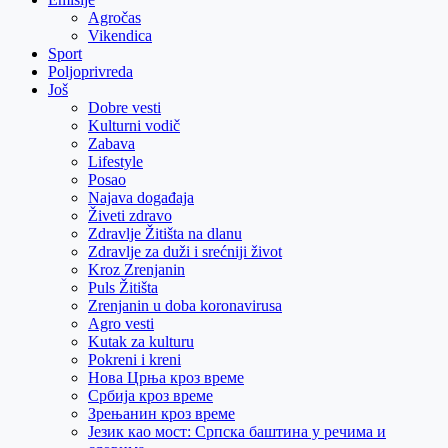
Agročas
Vikendica
Sport
Poljoprivreda
Još
Dobre vesti
Kulturni vodič
Zabava
Lifestyle
Posao
Najava događaja
Živeti zdravo
Zdravlje Žitišta na dlanu
Zdravlje za duži i srećniji život
Kroz Zrenjanin
Puls Žitišta
Zrenjanin u doba koronavirusa
Agro vesti
Kutak za kulturu
Pokreni i kreni
Нова Црња кроз време
Србија кроз време
Зрењанин кроз време
Језик као мост: Српска баштина у речима и