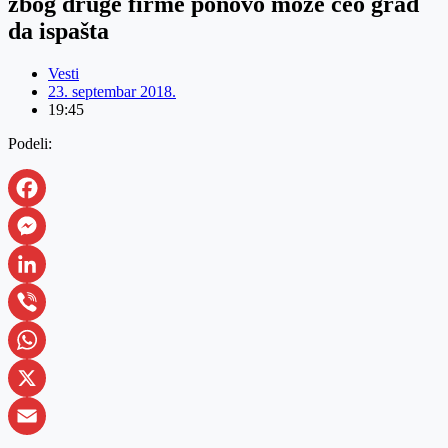
zbog druge firme ponovo može ceo grad
da ispašta
Vesti
23. septembar 2018.
19:45
Podeli:
Facebook
Messenger
LinkedIn
Viber
WhatsApp
X