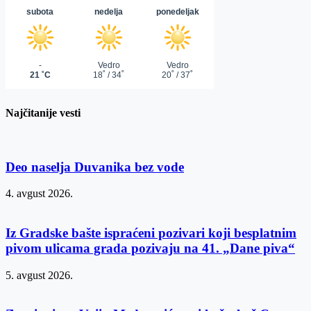
Najčitanije vesti
Deo naselja Duvanika bez vode
4. avgust 2026.
Iz Gradske bašte ispraćeni pozivari koji besplatnim
pivom ulicama grada pozivaju na 41. „Dane piva“
5. avgust 2026.