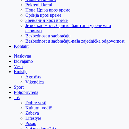
Pokreni i kreni
Нова Црња кроз време
Србија кроз време
Зрењанин кроз време
Језик као мост: Српска баштина у речима и
словима
Bezbednost u saobraćaju
Bezbednost u saobraćaju-naša zajednička odgovornost
Kontakt
Naslovna
Izdvajamo
Vesti
Emisije
Agročas
Vikendica
Sport
Poljoprivreda
Još
Dobre vesti
Kulturni vodič
Zabava
Lifestyle
Posao
Najava događaja