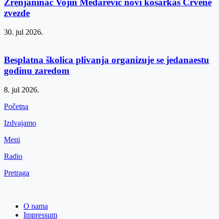
Zrenjaninac Vojin Medarević novi košarkaš Crvene
zvezde
30. jul 2026.
Besplatna školica plivanja organizuje se jedanaestu
godinu zaredom
8. jul 2026.
Početna
Izdvajamo
Meni
Radio
Pretraga
O nama
Impressum