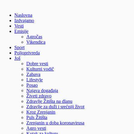
Skip
to
Naslovna
content
Izdvajamo
Vesti
Emisije
Agročas
Vikendica
Sport
Poljoprivreda
Još
Dobre vesti
Kulturni vodič
Zabava
Lifestyle
Posao
Najava događaja
Živeti zdravo
Zdravlje Žitišta na dlanu
Zdravlje za duži i srećniji život
Kroz Zrenjanin
Puls Žitišta
Zrenjanin u doba koronavirusa
Agro vesti
Kutak za kulturu