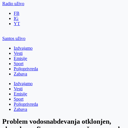
Radio uživo
FB
IG
YT
Santos uživo
Izdvajamo
Vesti
Emisije
Sport
Poljoprivreda
Zabava
Izdvajamo
Vesti
Emisije
Sport
Poljoprivreda
Zabava
Problem vodosnabdevanja otklonjen,