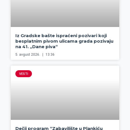
Iz Gradske bašte ispraćeni pozivari koji
besplatnim pivom ulicama grada pozivaju
na 41. „Dane piva“
5. avgust 2026.
13:36
VESTI
Dečji program “Zabavilište u Plankiću