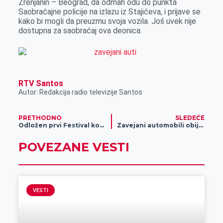
Zrenjanin – Beograd, da odmah odu do punkta
Saobraćajne policije na izlazu iz Stajićeva, i prijave se
kako bi mogli da preuzmu svoja vozila. Još uvek nije
dostupna za saobraćaj ova deonica.
RTV Santos
Autor: Redakcija radio televizije Santos
PRETHODNO
SLEDEĆE
Odložen prvi Festival kobasice i domaće rakije
Zavejani automobili obijeni, sa njih poskidani točkovi na putu Stajićevo-Perlez
POVEZANE VESTI
VESTI