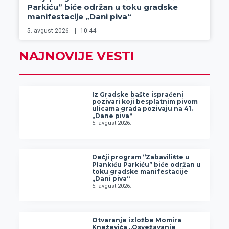
Parkiću” biće održan u toku gradske
manifestacije „Dani piva“
5. avgust 2026.
10:44
NAJNOVIJE VESTI
Iz Gradske bašte ispraćeni
pozivari koji besplatnim pivom
ulicama grada pozivaju na 41.
„Dane piva“
5. avgust 2026.
Dečji program “Zabavilište u
Plankiću Parkiću” biće održan u
toku gradske manifestacije
„Dani piva“
5. avgust 2026.
Otvaranje izložbe Momira
Kneževića „Osvežavanje