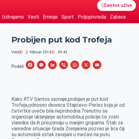
Santos uživo
Izdvajamo
Vesti
Emisije
Sport
Poljoprivreda
Zabava
Probijen put kod Trofeja
Vesti
2. februar 2014.
09:43
F
M
L
V
W
X
E
Podeli:
a
e
i
i
h
m
c
s
n
b
a
a
e
s
k
e
t
i
Kako RTV Santos saznaje,probijen je put kod
b
e
e
r
s
l
Trofeja,odnosno deonica Stajićevo-Perlez koja je od
o
n
d
A
četvrtka uveče bila neprohodna.Trenutno se
organizuje uklanjanje automobila,a policija će zvati
o
g
I
p
vlasnike da ih preuzimaju u manjim grupama. Štab za
k
e
n
p
vanredne situacije Grada Zrenjanina pozvao je lica čiji
su automobili ostali zavejani u mećavi na putu
r