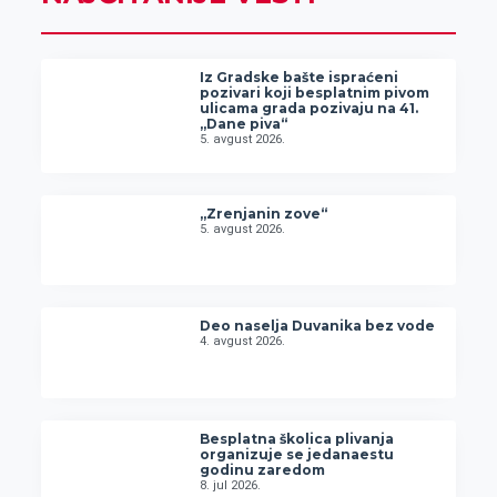
Iz Gradske bašte ispraćeni
pozivari koji besplatnim pivom
ulicama grada pozivaju na 41.
„Dane piva“
5. avgust 2026.
„Zrenjanin zove“
5. avgust 2026.
Deo naselja Duvanika bez vode
4. avgust 2026.
Besplatna školica plivanja
organizuje se jedanaestu
godinu zaredom
8. jul 2026.