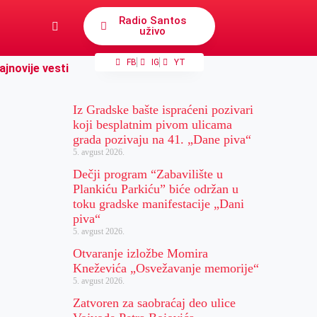
Radio Santos
uživo
FB
IG
YT
ajnovije vesti
Iz Gradske bašte ispraćeni pozivari
koji besplatnim pivom ulicama
grada pozivaju na 41. „Dane piva“
5. avgust 2026.
Dečji program “Zabavilište u
Plankiću Parkiću” biće održan u
toku gradske manifestacije „Dani
piva“
5. avgust 2026.
Otvaranje izložbe Momira
Kneževića „Osvežavanje memorije“
5. avgust 2026.
Zatvoren za saobraćaj deo ulice