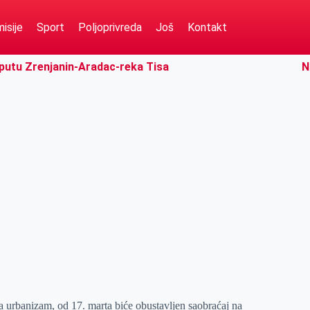
isije
Sport
Poljoprivreda
Još
Kontakt
putu Zrenjanin-Aradac-reka Tisa
N
 urbanizam, od 17. marta biće obustavljen saobraćaj na