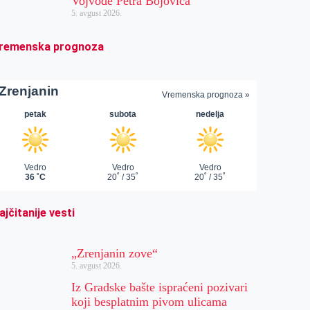
Vojvode Petra Bojovića
5. avgust 2026.
remenska prognoza
ajčitanije vesti
„Zrenjanin zove“
5. avgust 2026.
Iz Gradske bašte ispraćeni pozivari
koji besplatnim pivom ulicama