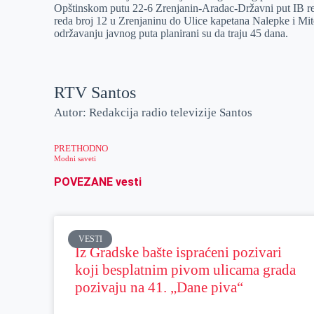
Opštinskom putu 22-6 Zrenjanin-Aradac-Državni put IB reda
r
n
A
i
reda broj 12 u Zrenjaninu do Ulice kapetana Nalepke i M
održavanju javnog puta planirani su da traju 45 dana.
p
l
p
RTV Santos
Autor: Redakcija radio televizije Santos
PRETHODNO
Modni saveti
POVEZANE vesti
VESTI
Iz Gradske bašte ispraćeni pozivari
koji besplatnim pivom ulicama grada
pozivaju na 41. „Dane piva“