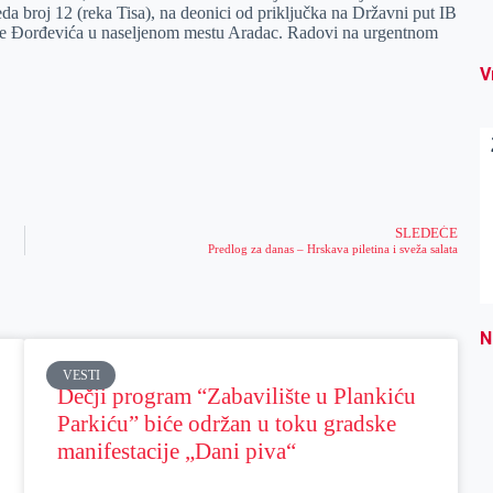
 broj 12 (reka Tisa), na deonici od priključka na Državni put IB
ite Đorđevića u naseljenom mestu Aradac. Radovi na urgentnom
V
SLEDEĆE
Predlog za danas – Hrskava piletina i sveža salata
N
VESTI
Dečji program “Zabavilište u Plankiću
Parkiću” biće održan u toku gradske
manifestacije „Dani piva“