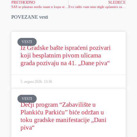
PRETHODNO
SLEDEĆE
SAS se plasirao među osam u kupu srbije
Evo zašto vam nisu stigle uplatnice za porez
POVEZANE vesti
VESTI
Iz Gradske bašte ispraćeni pozivari
koji besplatnim pivom ulicama
grada pozivaju na 41. „Dane piva“
5. avgust 2026.
13:36
VESTI
Dečji program “Zabavilište u
Plankiću Parkiću” biće održan u
toku gradske manifestacije „Dani
piva“