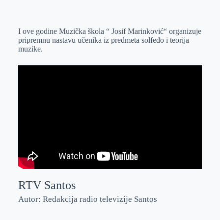
o
n
e
e
a
E
k
g
d
r
t
m
I ove godine Muzička škola “ Josif Marinković“ organizuje
e
I
s
a
pripremnu nastavu učenika iz predmeta solfeđo i teorija
r
n
A
i
muzike.
p
l
p
RTV Santos
Autor: Redakcija radio televizije Santos