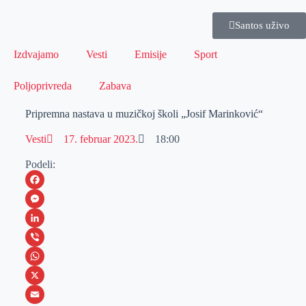
Santos uživo
Izdvajamo
Vesti
Emisije
Sport
Poljoprivreda
Zabava
Pripremna nastava u muzičkoj školi „Josif Marinković“
Vesti
17. februar 2023.
18:00
Podeli:
F
a
M
c
e
L
e
s
i
V
b
s
n
i
W
o
e
k
b
h
X