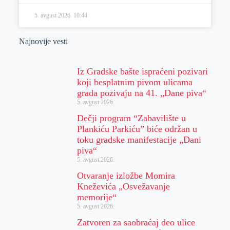
5. avgust 2026.
10:44
Najnovije vesti
Iz Gradske bašte ispraćeni pozivari
koji besplatnim pivom ulicama
grada pozivaju na 41. „Dane piva“
5. avgust 2026.
Dečji program “Zabavilište u
Plankiću Parkiću” biće održan u
toku gradske manifestacije „Dani
piva“
5. avgust 2026.
Otvaranje izložbe Momira
Kneževića „Osvežavanje
memorije“
5. avgust 2026.
Zatvoren za saobraćaj deo ulice