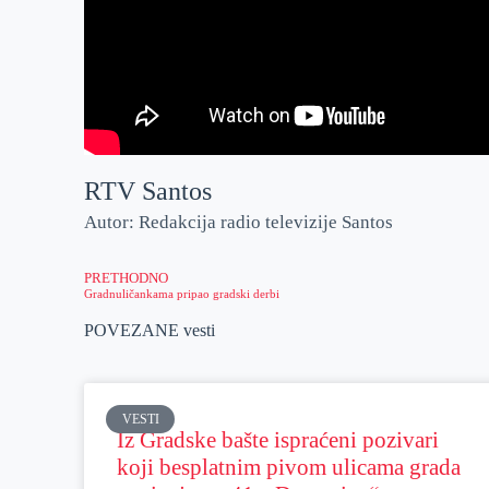
RTV Santos
Autor: Redakcija radio televizije Santos
PRETHODNO
Gradnuličankama pripao gradski derbi
POVEZANE vesti
VESTI
Iz Gradske bašte ispraćeni pozivari
koji besplatnim pivom ulicama grada