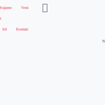
dvajamo
Vesti
t
Još
Kontakt
N