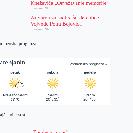
Kneževića „Osvežavanje memorije“
5. avgust 2026.
Zatvoren za saobraćaj deo ulice
Vojvode Petra Bojovića
5. avgust 2026.
remenska prognoza
jčitanije vesti
„Zrenjanin zove“