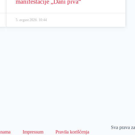
manifestacije „Dani piva“
5. avgust 2026.
10:44
Sva prava z
 nama
Impressum
Pravila korišćenja