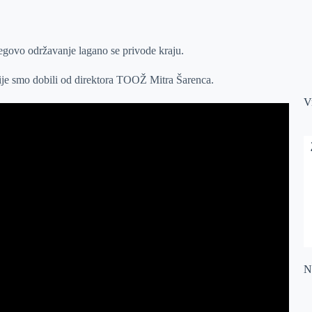
njegovo održavanje lagano se privode kraju.
ije smo dobili od direktora TOOŽ Mitra Šarenca.
V
Na