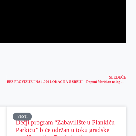
SLEDEĆE
BEZ PROVIZIJE I NA 1.000 LOKACIJA U SRBIJI – Dopuni Meridian nalog na MOJ KIOSK objektima
VESTI
Dečji program “Zabavilište u Plankiću
Parkiću” biće održan u toku gradske