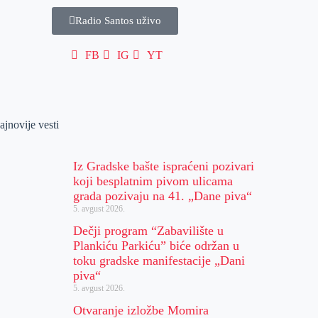
Radio Santos uživo
FB
IG
YT
ajnovije vesti
Iz Gradske bašte ispraćeni pozivari
koji besplatnim pivom ulicama
grada pozivaju na 41. „Dane piva“
5. avgust 2026.
Dečji program “Zabavilište u
Plankiću Parkiću” biće održan u
toku gradske manifestacije „Dani
piva“
5. avgust 2026.
Otvaranje izložbe Momira