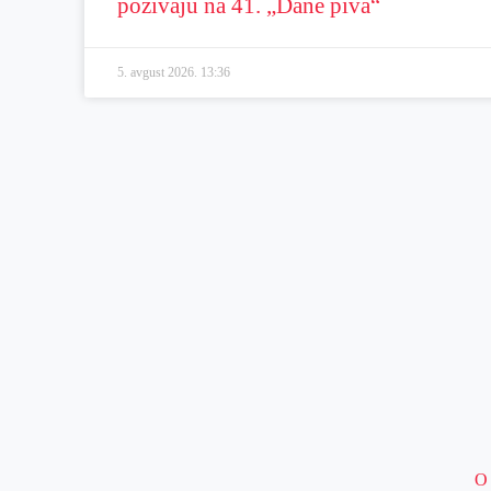
pozivaju na 41. „Dane piva“
5. avgust 2026.
13:36
O