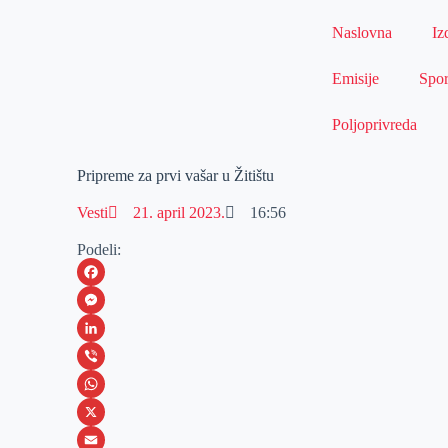
Naslovna
Iz
Emisije
Spor
Poljoprivreda
Pripreme za prvi vašar u Žitištu
Vesti
21. april 2023.
16:56
Podeli:
F
a
M
c
e
L
e
s
i
V
b
s
n
i
W
o
e
k
b
h
X