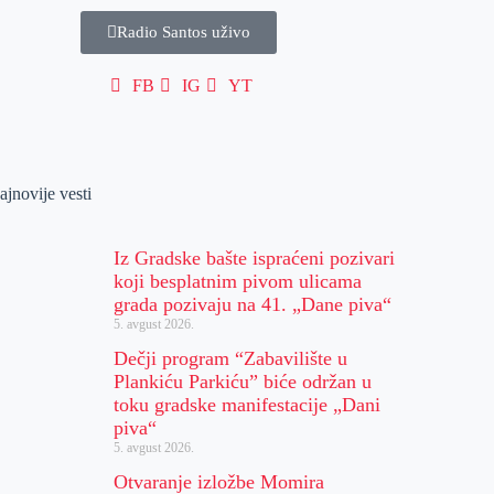
Radio Santos uživo
FB
IG
YT
ajnovije vesti
Iz Gradske bašte ispraćeni pozivari
koji besplatnim pivom ulicama
grada pozivaju na 41. „Dane piva“
5. avgust 2026.
Dečji program “Zabavilište u
Plankiću Parkiću” biće održan u
toku gradske manifestacije „Dani
piva“
5. avgust 2026.
Otvaranje izložbe Momira