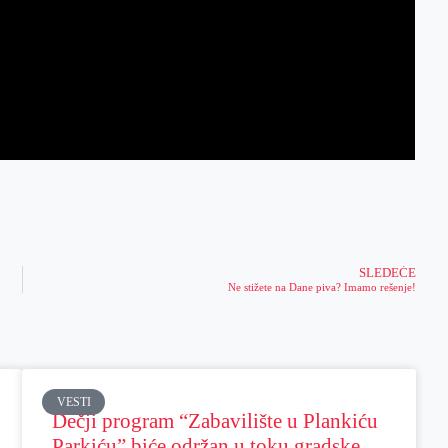
SLEDEĆE
Ne stižete na Dane piva? Imamo rešenje!
VESTI
Dečji program “Zabavilište u Plankiću
Parkiću” biće održan u toku gradske