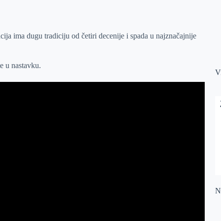
ja ima dugu tradiciju od četiri decenije i spada u najznačajnije
te u nastavku.
V
Na