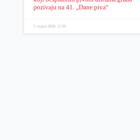
pozivaju na 41. „Dane piva“
5. avgust 2026.
13:36