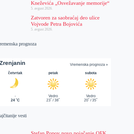
Kneževića „Osvežavanje memorije“
5. avgust 2026.
Zatvoren za saobraćaj deo ulice
Vojvode Petra Bojovića
5. avgust 2026.
remenska prognoza
jčitanije vesti
Stefan Popov novo pojačanje OFK