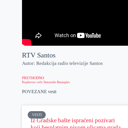
RTV Santos
Autor: Redakcija radio televizije Santos
PRETHODNO
Književno veče Simonide Banjeglav
POVEZANE vesti
VESTI
Iz Gradske bašte ispraćeni pozivari
koji besplatnim pivom ulicama grada