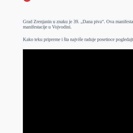
o
n
e
e
a
E
k
g
d
r
t
m
Grad Zrenjanin u znaku je 39. „Dana piva“. Ova manifestaci
e
I
s
a
manifestacije u Vojvodini.
r
n
A
i
p
l
Kako teku pripreme i šta najviše raduje posetioce pogledaj
p