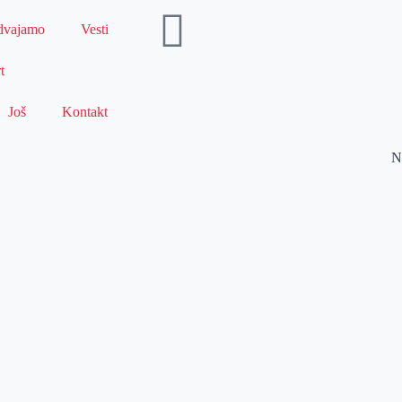
dvajamo
Vesti
t
Još
Kontakt
N