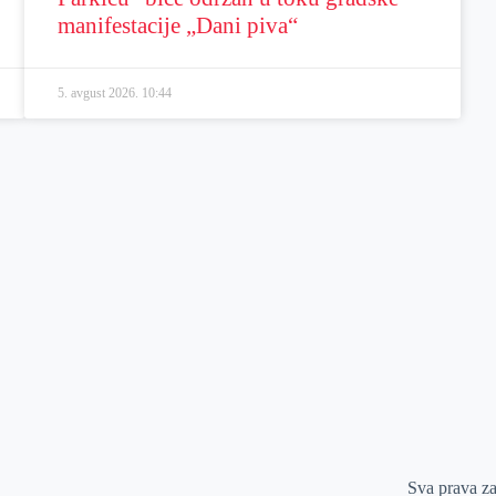
manifestacije „Dani piva“
5. avgust 2026.
10:44
Sva prava z