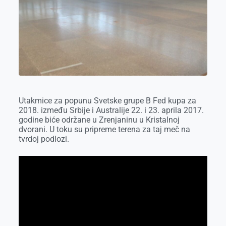
o
g
I
p
k
e
n
p
r
Utakmice za popunu Svetske grupe B Fed kupa za
2018. između Srbije i Australije 22. i 23. aprila 2017.
godine biće održane u Zrenjaninu u Kristalnoj
dvorani. U toku su pripreme terena za taj meč na
tvrdoj podlozi.