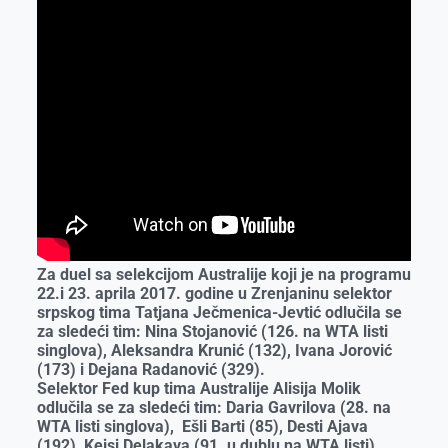
Za duel sa selekcijom Australije koji je na programu
22.i 23. aprila 2017. godine u Zrenjaninu selektor
srpskog tima Tatjana Ječmenica-Jevtić odlučila se
za sledeći tim: Nina Stojanović (126. na WTA listi
singlova), Aleksandra Krunić (132), Ivana Jorović
(173) i Dejana Radanović (329).
Selektor Fed kup tima Australije Alisija Molik
odlučila se za sledeći tim: Daria Gavrilova (28. na
WTA listi singlova), Ešli Barti (85), Desti Ajava
(192), Kejsi Delakava (91. u dublu na WTA listi).