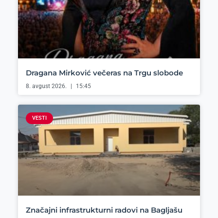
Dragana Mirković večeras na Trgu slobode
8. avgust 2026.
15:45
VESTI
Značajni infrastrukturni radovi na Bagljašu