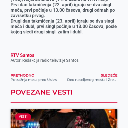
Prvi dan takmičenja (22. april) igraju se dva singl
meča, prvi počinje u 13.00 časova, drugi odmah po
završetku prvog.
Drugi dan takmičenja (23. april) igraju se dva singl
meča i dubl, prvi singl počinje u 13.00 časova, posle
kojeg sledi drugi singl, zatim i dubl.
RTV Santos
Autor: Redakcija radio televizije Santos
PRETHODNO
SLEDEĆE
Potražnja mesa pred Uskrs
Deo naseljenog mesta i Zrenjanina sutra bez struje
POVEZANE VESTI
VESTI