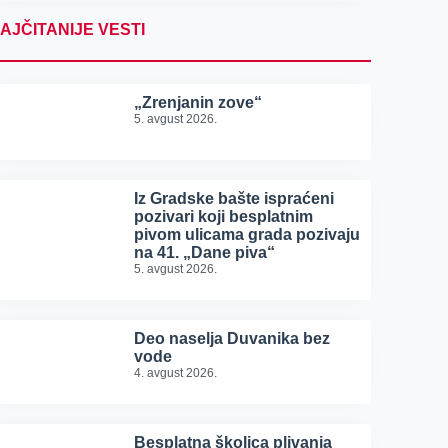
AJČITANIJE VESTI
„Zrenjanin zove“
5. avgust 2026.
Iz Gradske bašte ispraćeni
pozivari koji besplatnim
pivom ulicama grada pozivaju
na 41. „Dane piva“
5. avgust 2026.
Deo naselja Duvanika bez
vode
4. avgust 2026.
Besplatna školica plivanja