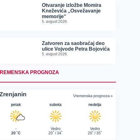
Otvaranje izložbe Momira
Kneževića „Osvežavanje
memorije“
5. avgust 2026.
Zatvoren za saobraćaj deo
ulice Vojvode Petra Bojovića
5. avgust 2026.
REMENSKA PROGNOZA