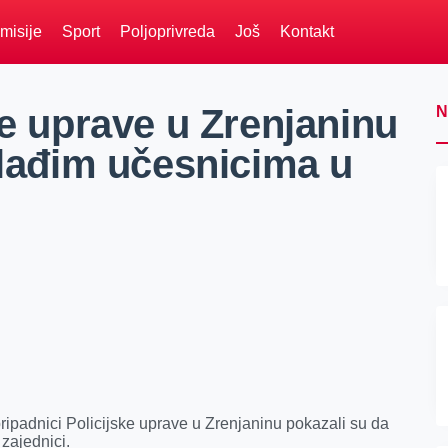
misije
Sport
Poljoprivreda
Još
Kontakt
ke uprave u Zrenjaninu
N
mlađim učesnicima u
pripadnici Policijske uprave u Zrenjaninu pokazali su da
 zajednici.