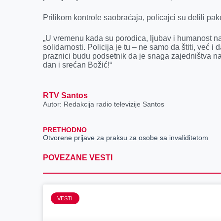
o
g
I
p
Prilikom kontrole saobraćaja, policajci su delili p
k
e
n
p
r
„U vremenu kada su porodica, ljubav i humanost na
solidarnosti. Policija je tu – ne samo da štiti, već
praznici budu podsetnik da je snaga zajedništva na
dan i srećan Božić!“
RTV Santos
Autor: Redakcija radio televizije Santos
PRETHODNO
Otvorene prijave za praksu za osobe sa invaliditetom
POVEZANE VESTI
VESTI