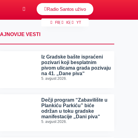
Radio Santos uživo
FB
IG
YT
AJNOVIJE VESTI
Iz Gradske bašte ispraćeni
pozivari koji besplatnim
pivom ulicama grada pozivaju
na 41. „Dane piva“
5. avgust 2026.
Dečji program “Zabavilište u
Plankiću Parkiću” biće
održan u toku gradske
manifestacije „Dani piva“
5. avgust 2026.