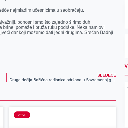
aketiće najmlađim učesnicima u saobraćaju.
jvažniji, ponosni smo što zajedno širimo duh
 i da brine, pomaže i pruža ruku podrške. Neka nam ovi
jveći dar koji možemo dati jedni drugima. Srećan Badnji
V
SLEDEĆE
Druga dečija Božićna radionica održana u Savremenoj galeriji Zrenjanina
VESTI