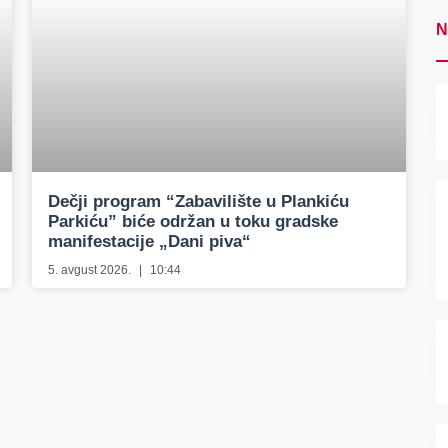
N
Dečji program “Zabavilište u Plankiću
Parkiću” biće održan u toku gradske
manifestacije „Dani piva“
5. avgust 2026.
10:44