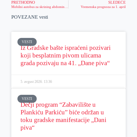
PRETHODNO
SLEDEĆE
Mobilni autobus za skrining abdominalne aorte i sutra u Zrenjaninu
Vremenska prognoza za 1. april
POVEZANE vesti
VESTI
Iz Gradske bašte ispraćeni pozivari
koji besplatnim pivom ulicama
grada pozivaju na 41. „Dane piva“
5. avgust 2026.
13:36
VESTI
Dečji program “Zabavilište u
Plankiću Parkiću” biće održan u
toku gradske manifestacije „Dani
piva“