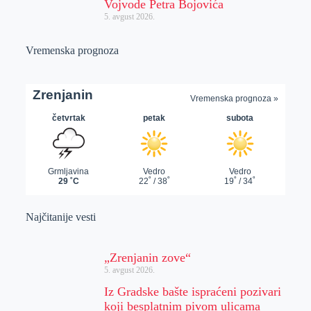
Vojvode Petra Bojovića
5. avgust 2026.
Vremenska prognoza
Najčitanije vesti
„Zrenjanin zove“
5. avgust 2026.
Iz Gradske bašte ispraćeni pozivari
koji besplatnim pivom ulicama