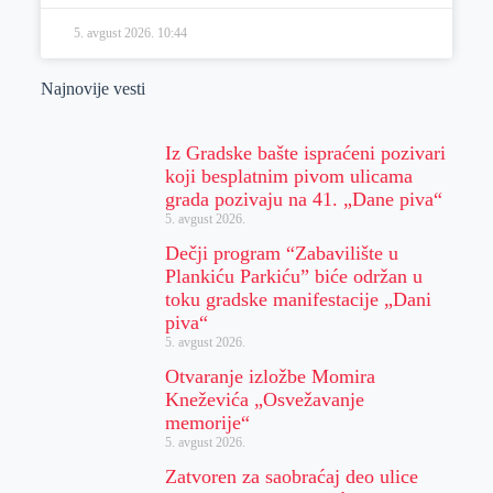
5. avgust 2026.
10:44
Najnovije vesti
Iz Gradske bašte ispraćeni pozivari
koji besplatnim pivom ulicama
grada pozivaju na 41. „Dane piva“
5. avgust 2026.
Dečji program “Zabavilište u
Plankiću Parkiću” biće održan u
toku gradske manifestacije „Dani
piva“
5. avgust 2026.
Otvaranje izložbe Momira
Kneževića „Osvežavanje
memorije“
5. avgust 2026.
Zatvoren za saobraćaj deo ulice