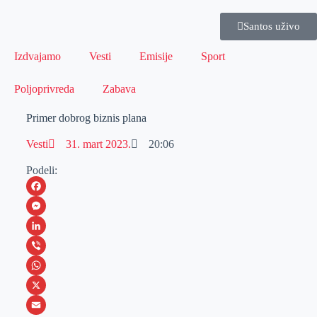
Santos uživo
Izdvajamo
Vesti
Emisije
Sport
Poljoprivreda
Zabava
Primer dobrog biznis plana
Vesti
31. mart 2023.
20:06
Podeli:
F
a
M
c
e
L
e
s
i
V
b
s
n
i
W
o
e
k
b
h
X