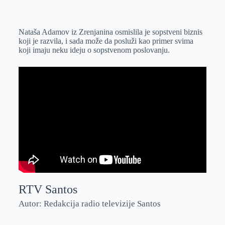
o
n
e
e
a
E
k
g
d
r
t
m
Nataša Adamov iz Zrenjanina osmislila je sopstveni biznis
e
I
s
a
koji je razvila, i sada može da posluži kao primer svima
r
n
A
i
koji imaju neku ideju o sopstvenom poslovanju.
p
l
p
RTV Santos
Autor: Redakcija radio televizije Santos