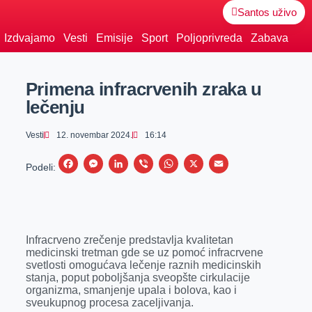
Santos uživo
Izdvajamo
Vesti
Emisije
Sport
Poljoprivreda
Zabava
Primena infracrvenih zraka u
lečenju
Vesti
12. novembar 2024.
16:14
F
M
L
V
W
X
E
Podeli:
a
e
i
i
h
m
c
s
n
b
a
a
e
s
k
e
t
i
Infracrveno zrečenje predstavlja kvalitetan
b
e
e
r
s
l
medicinski tretman gde se uz pomoć infracrvene
o
n
d
A
svetlosti omogućava lečenje raznih medicinskih
stanja, poput poboljšanja sveopšte cirkulacije
o
g
I
p
organizma, smanjenje upala i bolova, kao i
k
e
n
p
sveukupnog procesa zaceljivanja.