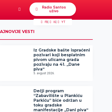
Radio Santos
uživo
FB
IG
YT
AJNOVIJE VESTI
Iz Gradske bašte ispraćeni
pozivari koji besplatnim
pivom ulicama grada
pozivaju na 41. „Dane
piva“
5. avgust 2026.
Dečji program
“Zabavilište u Plankiću
Parkiću” biće održan u
toku gradske
manifestacije „Dani piva“