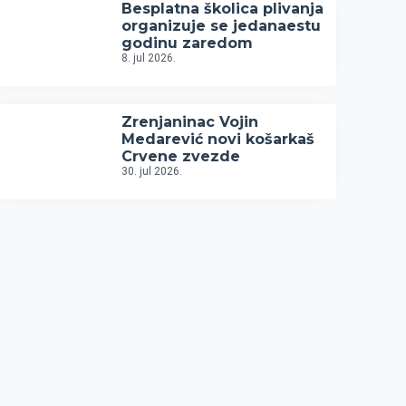
Besplatna školica plivanja
organizuje se jedanaestu
godinu zaredom
8. jul 2026.
Zrenjaninac Vojin
Medarević novi košarkaš
Crvene zvezde
30. jul 2026.