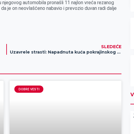
niku njegovog automobila pronašli 11 najlon vreća rezanog
da je on neovlašćeno nabavio i prevozio duvan radi dalje
SLEDEĆE
Uzavrele strasti: Napadnuta kuća pokrajinskog poslanika DS (video)
DOBRE VESTI
V