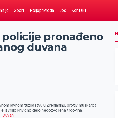
isije
Sport
Poljoprivreda
Još
Kontakt
 policije pronađeno
N
zanog duvana
novnom javnom tužilaštvu u Zrenjaninu, protiv muškarca
e izvršio krivično delo nedozvoljena trgovina.