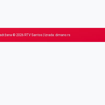
adržana © 2026 RTV Santos | Izrada:
dimano.rs