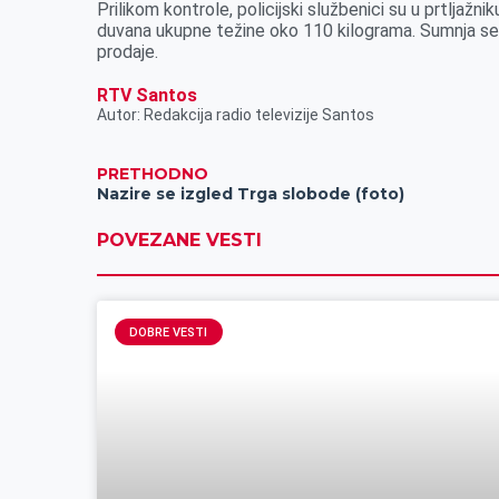
Prilikom kontrole, policijski službenici su u prtljaž
k
e
n
p
duvana ukupne težine oko 110 kilograma. Sumnja se 
r
prodaje.
RTV Santos
Autor: Redakcija radio televizije Santos
PRETHODNO
Nazire se izgled Trga slobode (foto)
POVEZANE VESTI
DOBRE VESTI