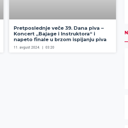
Pretposlednje veče 39. Dana piva –
N
Koncert „Bajage i Instruktora“ i
napeto finale u brzom ispijanju piva
11. avgust 2024.
03:20