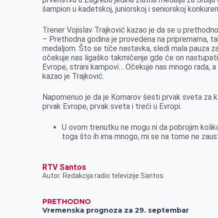
šampion u kadetskoj, juniorskoj i seniorskoj konkurenc
Trener Vojislav Trajković kazao je da se u prethodn
– Prethodna godina je provedena na pripremama, takm
medaljom. Što se tiče nastavka, sledi mala pauza z
očekuje nas ligaško takmičenje gde će on nastupati 
Evrope, strani kampovi… Očekuje nas mnogo rada, a 
kazao je Trajković.
Napomenuo je da je Komarov šesti prvak sveta za klu
prvak Evrope, prvak sveta i treći u Evropi.
U ovom trenutku ne mogu ni da pobrojim koliko 
toga što ih ima mnogo, mi se na tome ne zaust
RTV Santos
Autor: Redakcija radio televizije Santos
PRETHODNO
Vremenska prognoza za 29. septembar