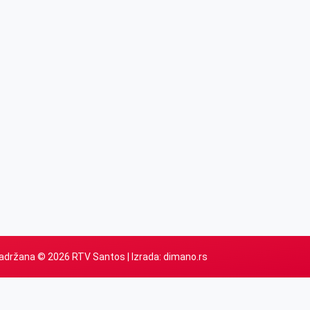
adržana © 2026 RTV Santos | Izrada:
dimano.rs