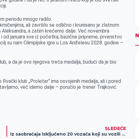
iji.
om periodu mnogo radilo.
ičenjima, ali završilo se odlično i krunisano je zlatnom
a Aleksandra, a zatim krećemo dalje. Već novembra
N
i od januara sve iz početka, bazične pripreme, prvenstvo
cilj su nam Olimpijske igre u Los Anđelesu 2028. godine –
b, a da je ovo njegova treća medalja, budući da je bio
Rvački klub „Proleter“ ima osvojenih medalja, ali i pored
avljamo, već idemo dalje – poručio je trener Trajković.
SLEDEĆE
Iz saobraćaja isključeno 20 vozača koji su vozili pod dejstvom alkohola, kao i jedan vozač pod dejstvom psihoaktivnih supstanci