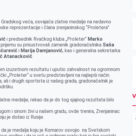
li Gradskog veća, osvajača zlatne medalje na nedavno
e reprezentacije i člana zrenjaninskog “Proletera”
vić
i predsednik Rvačkog kluba „Proleter“
Marko
a prijemu su prisustvovali zamenik gradonačelnika
Saša
čurević
i
Marija Damjanović
, kao i generalna sekretarka
ć Atanacković
.
nom izuzetnom rezultatu i uputio zahvalnost na ogromnom
ački „Proleter“ u svetu predstavljeni na najlepši način.
ali i drugih sportista iz našeg grada, gradonačelnik je
odršku.
V
latne medalje, rekao da je do tog sjajnog rezultata bilo
om i sinom živi u našem gradu, ovde trenira, Zrenjaninac
iju je došao iz Rusije.
 da je medalja koju je Komarov osvojio na Svetskom
ve godine i da je reč o jedinom rvaču koji je bio svetski