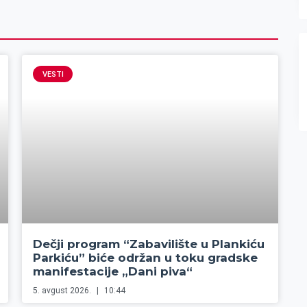
VESTI
Dečji program “Zabavilište u Plankiću
Parkiću” biće održan u toku gradske
manifestacije „Dani piva“
5. avgust 2026.
10:44