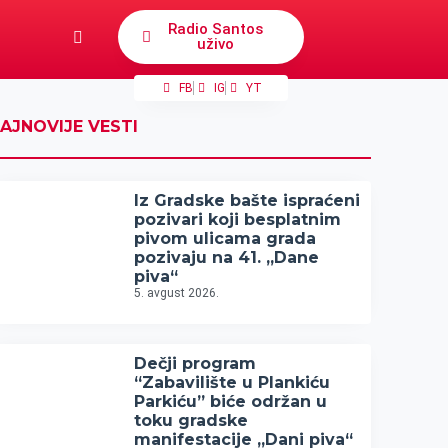
Radio Santos
uživo
FB
IG
YT
AJNOVIJE VESTI
Iz Gradske bašte ispraćeni
pozivari koji besplatnim
pivom ulicama grada
pozivaju na 41. „Dane
piva“
5. avgust 2026.
Dečji program
“Zabavilište u Plankiću
Parkiću” biće održan u
toku gradske
manifestacije „Dani piva“