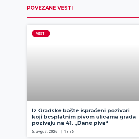
POVEZANE VESTI
VESTI
Iz Gradske bašte ispraćeni pozivari
koji besplatnim pivom ulicama grada
pozivaju na 41. „Dane piva“
5. avgust 2026.
13:36