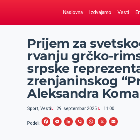
Naslovna
Izdvajamo
Vesti
Em
Prijem za svetsk
rvanju grčko-rims
srpske reprezenta
zrenjaninskog “Pr
Aleksandra Koma
Sport
,
Vesti
29. septembar 2025.
11:00
F
M
L
V
W
X
E
Podeli:
a
e
i
i
h
m
c
s
n
b
a
a