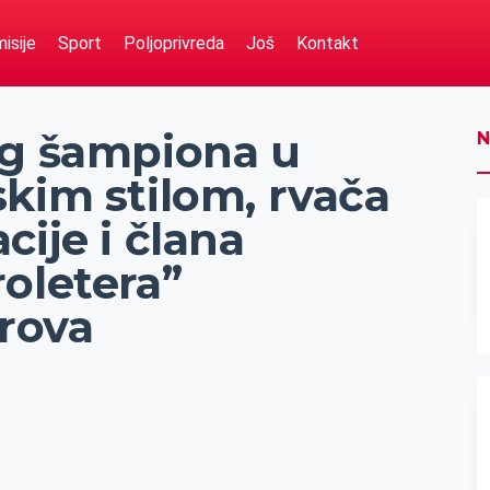
isije
Sport
Poljoprivreda
Još
Kontakt
og šampiona u
N
kim stilom, rvača
cije i člana
oletera”
rova