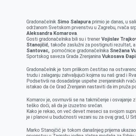
e
s
k
e
t
i
b
e
e
r
s
l
Gradonačelnik
Simo Salapura
primio je danas, u sa
o
n
d
A
održanom Svetskom prvenstvu u Zagrebu, rvača srpsk
Aleksandra Komarova
o
g
I
.
p
Gosti gradonačelnika bili su i trener
Vojislav Trajko
k
e
n
p
Stanojčić
, takođe zaslužni za postignuti rezultat, 
r
Santovac,
pomoćnice gradonačelnika
Snežana Vu
Sportskog saveza Grada Zrenjanina
Vukosava Đapi
Gradonačelnik je tom prilikom čestitao na ostvare
trudu i zalaganju zahvaljujući kojima su naš grad i Rv
Podsetivši na dosadašnje uspehe zrenjaninskih rvača, 
istakao da će Grad Zrenjanin nastaviti da im pruža p
Komarov je, osvrnuvši se na takmičenje i osvajanje z
teško doći, ali da je izuzetno srećan.
Kako je rekao, on već devet meseci sa svojom suprug
je i planovi u budućnosti vezani su za ovaj grad, U Srb
Marko Stanojčić je tokom današnjeg prijema ukazao
prvenstvu u Zagrebu jedina zlatna medalja za Srbiju o