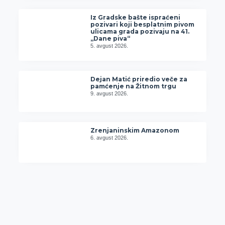
Iz Gradske bašte ispraćeni
pozivari koji besplatnim pivom
ulicama grada pozivaju na 41.
„Dane piva“
5. avgust 2026.
Dejan Matić priredio veče za
pamćenje na Žitnom trgu
9. avgust 2026.
Zrenjaninskim Amazonom
6. avgust 2026.