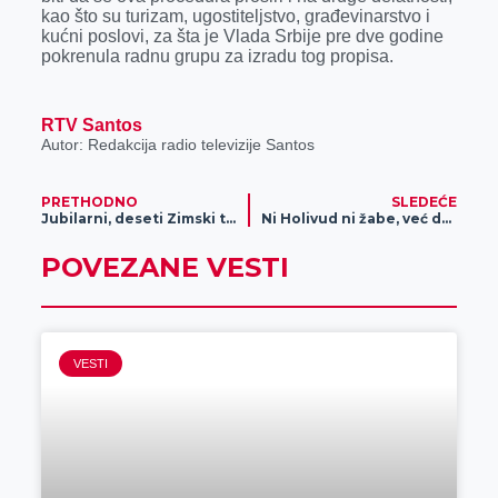
kao što su turizam, ugostiteljstvo, građevinarstvo i
kućni poslovi, za šta je Vlada Srbije pre dve godine
pokrenula radnu grupu za izradu tog propisa.
RTV Santos
Autor: Redakcija radio televizije Santos
PRETHODNO
SLEDEĆE
Jubilarni, deseti Zimski turnir u malom fudbalu, startuje 24. decembra, prijavljivanje od danas do 23. decembra
Ni Holivud ni žabe, već dobre formule i želja da Zrenjanin opet bude „mala Firenca“, to su simboli kojima barata i još puno toga stoji uz ime Jelena Dejanovska
POVEZANE VESTI
VESTI