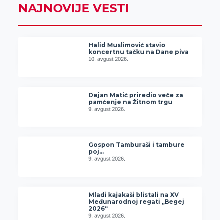
NAJNOVIJE VESTI
Halid Muslimović stavio
koncertnu tačku na Dane piva
10. avgust 2026.
Dejan Matić priredio veče za
pamćenje na Žitnom trgu
9. avgust 2026.
Gospon Tamburaši i tambure
poj…
9. avgust 2026.
Mladi kajakaši blistali na XV
Međunarodnoj regati „Begej
2026“
9. avgust 2026.