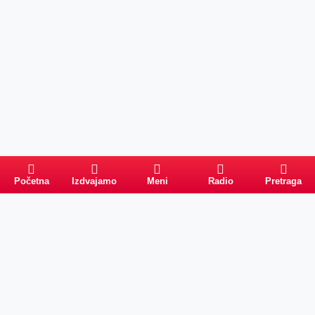
Početna
Izdvajamo
Meni
Radio
Pretraga
Pretraga
Kategorije