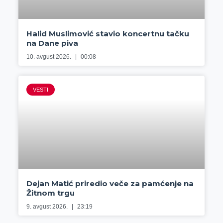
Halid Muslimović stavio koncertnu tačku
na Dane piva
10. avgust 2026.
00:08
VESTI
Dejan Matić priredio veče za pamćenje na
Žitnom trgu
9. avgust 2026.
23:19