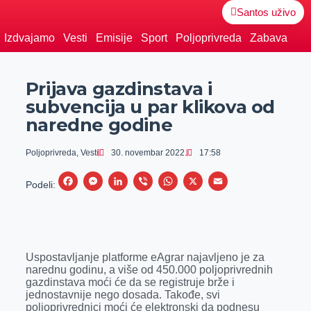
Santos uživo
Izdvajamo
Vesti
Emisije
Sport
Poljoprivreda
Zabava
Prijava gazdinstava i
subvencija u par klikova od
naredne godine
Poljoprivreda
,
Vesti
30. novembar 2022.
17:58
F
M
L
V
W
X
E
Podeli:
a
e
i
i
h
m
c
s
n
b
a
a
e
s
k
e
t
i
Uspostavljanje platforme eAgrar najavljeno je za
b
e
e
r
s
l
narednu godinu, a više od 450.000 poljoprivrednih
o
n
d
A
gazdinstava moći će da se registruje brže i
jednostavnije nego dosada. Takođe, svi
o
g
I
p
poljoprivrednici moći će elektronski da podnesu