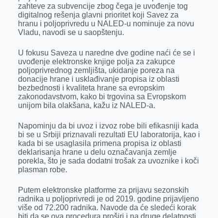
k
e
n
p
zahteve za subvencije zbog čega je uvođenje tog
digitalnog rešenja glavni prioritet koji Savez za
r
hranu i poljoprivredu u NALED-u nominuje za novu
Vladu, navodi se u saopštenju.
U fokusu Saveza u naredne dve godine naći će se i
uvođenje elektronske knjige polja za zakupce
poljoprivrednog zemljišta, ukidanje poreza na
donacije hrane i usklađivanje propisa iz oblasti
bezbednosti i kvaliteta hrane sa evropskim
zakonodavstvom, kako bi trgovina sa Evropskom
unijom bila olakšana, kažu iz NALED-a.
Napominju da bi uvoz i izvoz robe bili efikasniji kada
bi se u Srbiji priznavali rezultati EU laboratorija, kao i
kada bi se usaglasila primena propisa iz oblasti
deklarisanja hrane u delu označavanja zemlje
porekla, što je sada dodatni trošak za uvoznike i koči
plasman robe.
Putem elektronske platforme za prijavu sezonskih
radnika u poljoprivredi je od 2019. godine prijavljeno
više od 72.200 radnika. Navode da će sledeći korak
biti da se ova procedura proširi i na druge delatnosti,