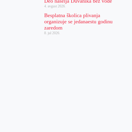
Deo naselja Duvanika bez vode
4. avgust 2026.
Besplatna školica plivanja
organizuje se jedanaestu godinu
zaredom
8. jul 2026.