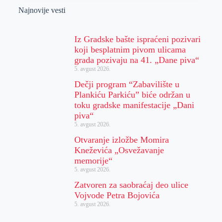
Najnovije vesti
Iz Gradske bašte ispraćeni pozivari
koji besplatnim pivom ulicama
grada pozivaju na 41. „Dane piva“
5. avgust 2026.
Dečji program “Zabavilište u
Plankiću Parkiću” biće održan u
toku gradske manifestacije „Dani
piva“
5. avgust 2026.
Otvaranje izložbe Momira
Kneževića „Osvežavanje
memorije“
5. avgust 2026.
Zatvoren za saobraćaj deo ulice
Vojvode Petra Bojovića
5. avgust 2026.