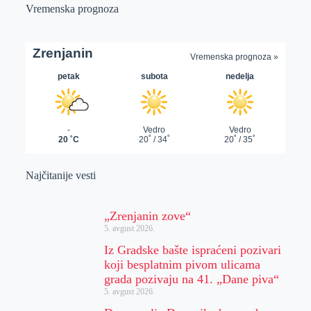
Vremenska prognoza
Najčitanije vesti
„Zrenjanin zove“
5. avgust 2026.
Iz Gradske bašte ispraćeni pozivari
koji besplatnim pivom ulicama
grada pozivaju na 41. „Dane piva“
5. avgust 2026.