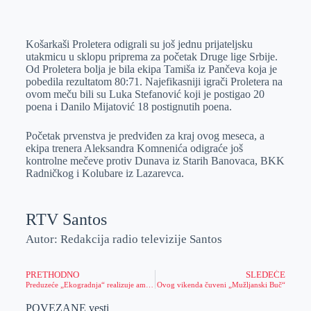
o
n
e
e
a
E
k
g
d
r
t
m
Košarkaši Proletera odigrali su još jednu prijateljsku
e
I
s
a
utakmicu u sklopu priprema za početak Druge lige Srbije.
r
n
A
i
Od Proletera bolja je bila ekipa Tamiša iz Pančeva koja je
pobedila rezultatom 80:71. Najefikasniji igrači Proletera na
p
l
ovom meču bili su Luka Stefanović koji je postigao 20
p
poena i Danilo Mijatović 18 postignutih poena.
Početak prvenstva je predviđen za kraj ovog meseca, a
ekipa trenera Aleksandra Komnenića odigraće još
kontrolne mečeve protiv Dunava iz Starih Banovaca, BKK
Radničkog i Kolubare iz Lazarevca.
RTV Santos
Autor: Redakcija radio televizije Santos
PRETHODNO
SLEDEĆE
Preduzeće „Ekogradnja“ realizuje ambiciozne projekte
Ovog vikenda čuveni „Mužljanski Buč“
POVEZANE vesti