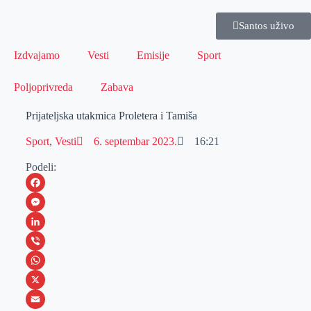
Santos uživo
Izdvajamo
Vesti
Emisije
Sport
Poljoprivreda
Zabava
Prijateljska utakmica Proletera i Tamiša
Sport
,
Vesti
6. septembar 2023.
16:21
Podeli:
F
a
M
c
e
L
e
s
i
V
b
s
n
i
W
o
e
k
b
h
X