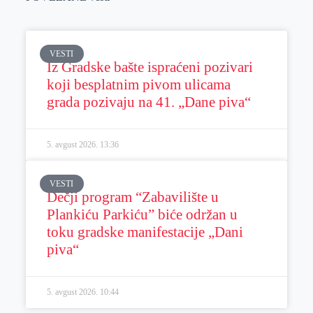
VESTI
Iz Gradske bašte ispraćeni pozivari
koji besplatnim pivom ulicama
grada pozivaju na 41. „Dane piva“
5. avgust 2026.
13:36
VESTI
Dečji program “Zabavilište u
Plankiću Parkiću” biće održan u
toku gradske manifestacije „Dani
piva“
5. avgust 2026.
10:44