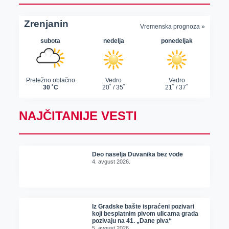
NAJČITANIJE VESTI
Deo naselja Duvanika bez vode
4. avgust 2026.
Iz Gradske bašte ispraćeni pozivari
koji besplatnim pivom ulicama grada
pozivaju na 41. „Dane piva“
5. avgust 2026.