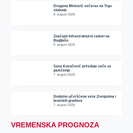
Dragana Mirković večeras na Trgu
slobode
8. avgust 2026.
Značajni infrastrukturni radovi na
Bagljašu
8. avgust 2026.
Sasa Kovačević priređuje veče za
pamćenje
7. avgust 2026.
Dodatno učvršćene veze Zrenjanina i
bratskih gradova
7. avgust 2026.
VREMENSKA PROGNOZA