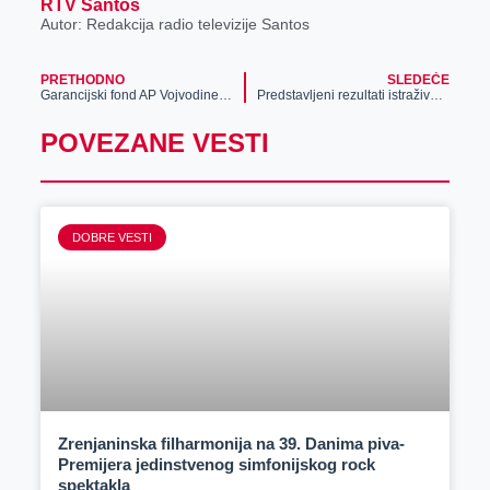
RTV Santos
Autor: Redakcija radio televizije Santos
PRETHODNO
SLEDEĆE
Garancijski fond AP Vojvodine ima najpovoljnije kredite
Predstavljeni rezultati istraživanja o bezbednosti mladih u Zrenjaninu
POVEZANE VESTI
DOBRE VESTI
Zrenjaninska filharmonija na 39. Danima piva-
Premijera jedinstvenog simfonijskog rock
spektakla