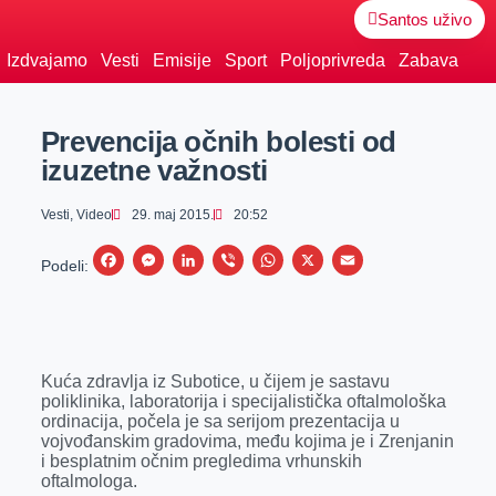
Santos uživo
Izdvajamo
Vesti
Emisije
Sport
Poljoprivreda
Zabava
Prevencija očnih bolesti od
izuzetne važnosti
Vesti
,
Video
29. maj 2015.
20:52
F
M
L
V
W
X
E
Podeli:
a
e
i
i
h
m
c
s
n
b
a
a
e
s
k
e
t
i
Kuća zdravlja iz Subotice, u čijem je sastavu
b
e
e
r
s
l
poliklinika, laboratorija i specijalistička oftalmološka
o
n
d
A
ordinacija, počela je sa serijom prezentacija u
vojvođanskim gradovima, među kojima je i Zrenjanin
o
g
I
p
i besplatnim očnim pregledima vrhunskih
k
e
n
p
oftalmologa.