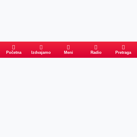
Početna
Izdvajamo
Meni
Radio
Pretraga
Pretraga
Kategorije
Ostalo
Naslovna
Izdvajamo