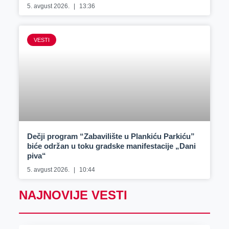
5. avgust 2026.
13:36
VESTI
Dečji program “Zabavilište u Plankiću Parkiću”
biće održan u toku gradske manifestacije „Dani
piva“
5. avgust 2026.
10:44
NAJNOVIJE VESTI