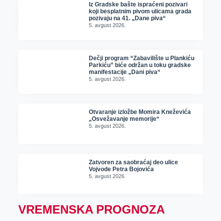
Iz Gradske bašte ispraćeni pozivari
koji besplatnim pivom ulicama grada
pozivaju na 41. „Dane piva“
5. avgust 2026.
Dečji program “Zabavilište u Plankiću
Parkiću” biće održan u toku gradske
manifestacije „Dani piva“
5. avgust 2026.
Otvaranje izložbe Momira Kneževića
„Osvežavanje memorije“
5. avgust 2026.
Zatvoren za saobraćaj deo ulice
Vojvode Petra Bojovića
5. avgust 2026.
VREMENSKA PROGNOZA