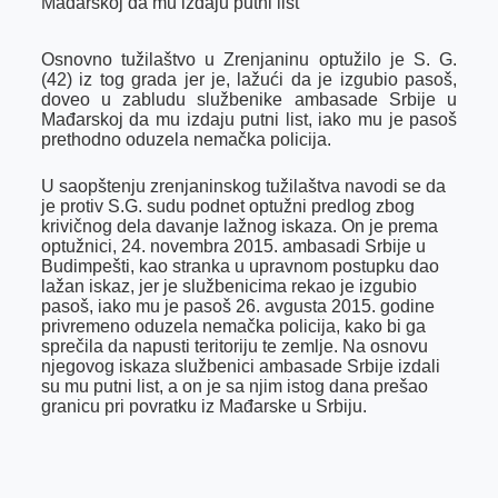
Mađarskoj da mu izdaju putni list
o
g
I
p
k
e
n
p
Osnovno tužilaštvo u Zrenjaninu optužilo je S. G.
r
(42) iz tog grada jer je, lažući da je izgubio pasoš,
doveo u zabludu službenike ambasade Srbije u
Mađarskoj da mu izdaju putni list, iako mu je pasoš
prethodno oduzela nemačka policija.
U saopštenju zrenjaninskog tužilaštva navodi se da
je protiv S.G. sudu podnet optužni predlog zbog
krivičnog dela davanje lažnog iskaza. On je prema
optužnici, 24. novembra 2015. ambasadi Srbije u
Budimpešti, kao stranka u upravnom postupku dao
lažan iskaz, jer je službenicima rekao je izgubio
pasoš, iako mu je pasoš 26. avgusta 2015. godine
privremeno oduzela nemačka policija, kako bi ga
sprečila da napusti teritoriju te zemlje. Na osnovu
njegovog iskaza službenici ambasade Srbije izdali
su mu putni list, a on je sa njim istog dana prešao
granicu pri povratku iz Mađarske u Srbiju.