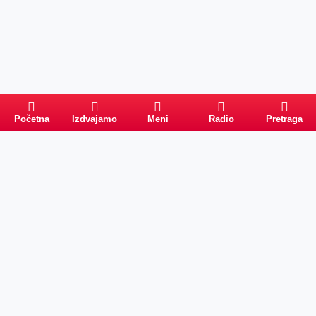
Početna
Izdvajamo
Meni
Radio
Pretraga
Pretraga
Kategorije
Ostalo
Naslovna
Izdvajamo