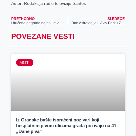
Autor: Redakcija radio televizije Santos
PRETHODNO
SLEDEĆE
Uručene nagrade najboljim đacima opštine Žitište
Dan Astrologije u Aviv Parku Zrenjanin!
POVEZANE VESTI
VESTI
Iz Gradske bašte ispraćeni pozivari koji
besplatnim pivom ulicama grada pozivaju na 41.
„Dane piva“