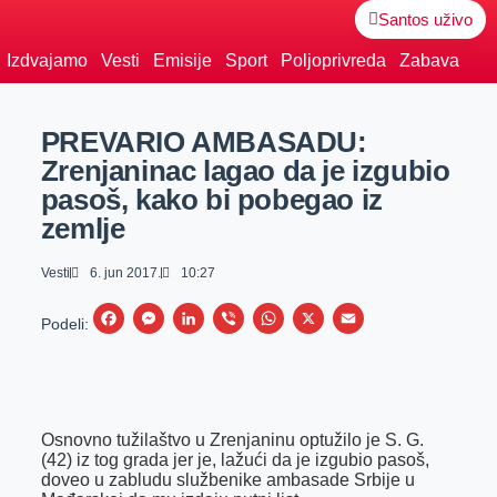
Santos uživo
Izdvajamo
Vesti
Emisije
Sport
Poljoprivreda
Zabava
PREVARIO AMBASADU:
Zrenjaninac lagao da je izgubio
pasoš, kako bi pobegao iz
zemlje
Vesti
6. jun 2017.
10:27
F
M
L
V
W
X
E
Podeli:
a
e
i
i
h
m
c
s
n
b
a
a
e
s
k
e
t
i
Osnovno tužilaštvo u Zrenjaninu optužilo je S. G.
b
e
e
r
s
l
(42) iz tog grada jer je, lažući da je izgubio pasoš,
o
n
d
A
doveo u zabludu službenike ambasade Srbije u