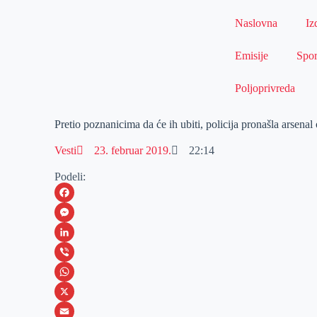
Naslovna
Iz
Emisije
Spor
Poljoprivreda
Pretio poznanicima da će ih ubiti, policija pronašla arsen
Vesti
23. februar 2019.
22:14
Podeli:
F
a
M
c
e
L
e
s
i
V
b
s
n
i
W
o
e
k
b
h
X