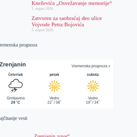
Kneževića „Osvežavanje memorije“
5. avgust 2026.
Zatvoren za saobraćaj deo ulice
Vojvode Petra Bojovića
5. avgust 2026.
remenska prognoza
jčitanije vesti
„Zrenjanin zove“