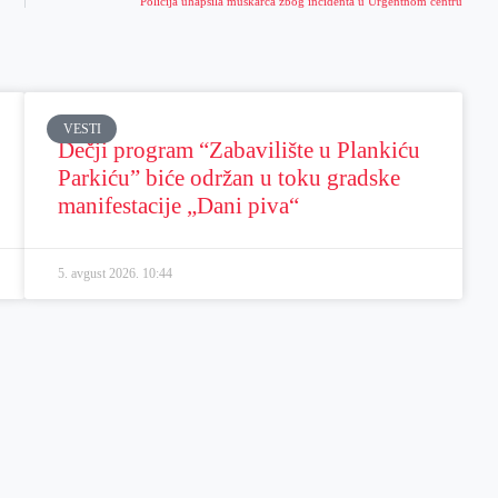
Policija uhapsila muškarca zbog incidenta u Urgentnom centru
VESTI
Dečji program “Zabavilište u Plankiću
Parkiću” biće održan u toku gradske
manifestacije „Dani piva“
5. avgust 2026.
10:44