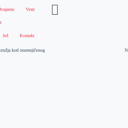
dvajamo
Vesti
t
Još
Kontakt
al oružja kod osumnjičenog
N