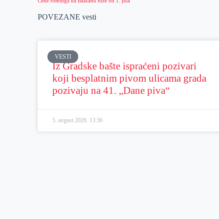
Cene rominga na Balkanu niže od 1. jula
POVEZANE vesti
VESTI
Iz Gradske bašte ispraćeni pozivari
koji besplatnim pivom ulicama grada
pozivaju na 41. „Dane piva“
5. avgust 2026.
13:36