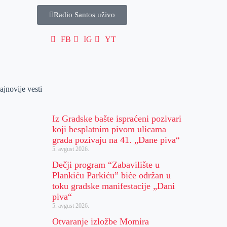
Radio Santos uživo
FB
IG
YT
ajnovije vesti
Iz Gradske bašte ispraćeni pozivari
koji besplatnim pivom ulicama
grada pozivaju na 41. „Dane piva“
5. avgust 2026.
Dečji program “Zabavilište u
Plankiću Parkiću” biće održan u
toku gradske manifestacije „Dani
piva“
5. avgust 2026.
Otvaranje izložbe Momira