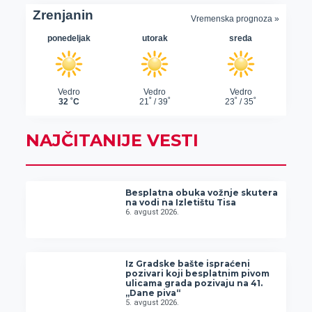
NAJČITANIJE VESTI
Besplatna obuka vožnje skutera
na vodi na Izletištu Tisa
6. avgust 2026.
Iz Gradske bašte ispraćeni
pozivari koji besplatnim pivom
ulicama grada pozivaju na 41.
„Dane piva“
5. avgust 2026.