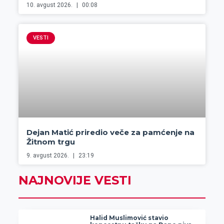
10. avgust 2026.
00:08
VESTI
Dejan Matić priredio veče za pamćenje na
Žitnom trgu
9. avgust 2026.
23:19
NAJNOVIJE VESTI
Halid Muslimović stavio