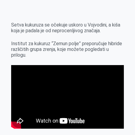
o
n
e
e
a
E
k
g
d
r
t
m
e
I
s
a
Setva kukuruza se očekuje uskoro u Vojvodini, a kiša
r
n
A
i
koja je padala je od neprocenljivog značaja.
p
l
Institut za kukuruz “Zemun polje” preporučuje hibride
p
različitih grupa zrenja, koje možete pogledati u
prilogu.