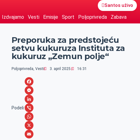
Santos uživo
Izdvajamo
Vesti
Emisije
Sport
Poljoprivreda
Zabava
Preporuka za predstojeću
setvu kukuruza Instituta za
kukuruz „Zemun polje“
Poljoprivreda
,
Vesti
3. april 2025.
16:31
F
a
M
c
e
L
Podeli:
e
s
i
V
b
s
n
i
W
o
e
k
b
h
X