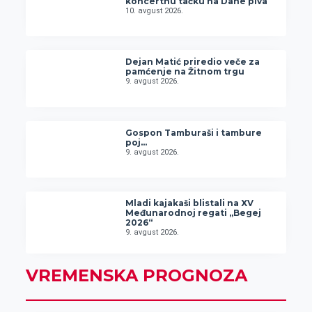
koncertnu tačku na Dane piva
10. avgust 2026.
Dejan Matić priredio veče za
pamćenje na Žitnom trgu
9. avgust 2026.
Gospon Tamburaši i tambure
poj…
9. avgust 2026.
Mladi kajakaši blistali na XV
Međunarodnoj regati „Begej
2026“
9. avgust 2026.
VREMENSKA PROGNOZA