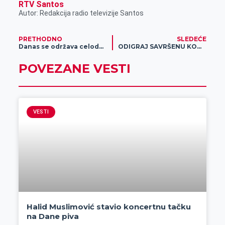
RTV Santos
Autor: Redakcija radio televizije Santos
PRETHODNO
SLEDEĆE
Danas se održava celodnevni protest studenata
ODIGRAJ SAVRŠENU KOMBINACIJU SREĆNIH BROJEVA I ZGRABI 100.000.000 RSD!
POVEZANE VESTI
VESTI
Halid Muslimović stavio koncertnu tačku
na Dane piva