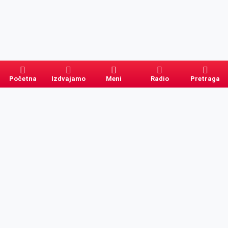
Početna
Izdvajamo
Meni
Radio
Pretraga
Pretraga
Kategorije
Ostalo
Naslovna
Izdvajamo