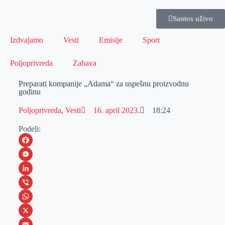
Santos uživo
Izdvajamo
Vesti
Emisije
Sport
Poljoprivreda
Zabava
Preparati kompanije „Adama“ za uspešnu proizvodnu
godinu
Poljoprivreda
,
Vesti
16. april 2023.
18:24
Podeli:
F
a
M
c
e
L
e
s
i
V
b
s
n
i
W
o
e
k
b
h
X