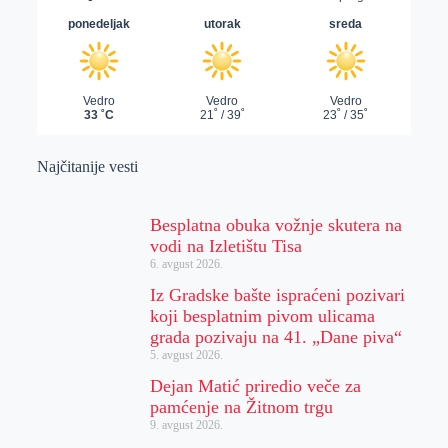
Najčitanije vesti
Besplatna obuka vožnje skutera na
vodi na Izletištu Tisa
6. avgust 2026.
Iz Gradske bašte ispraćeni pozivari
koji besplatnim pivom ulicama
grada pozivaju na 41. „Dane piva“
5. avgust 2026.
Dejan Matić priredio veče za
pamćenje na Žitnom trgu
9. avgust 2026.