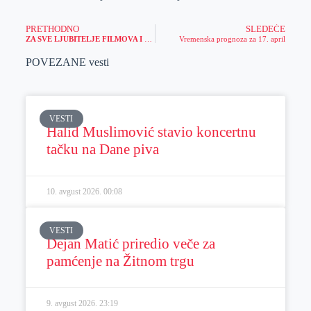
PRETHODNO
SLEDEĆE
ZA SVE LJUBITELJE FILMOVA I PIRATSKE TEMATIKE: Upustite se u novu avanturu i osvojite NEVEROVATAN POKLON!
Vremenska prognoza za 17. april
POVEZANE vesti
VESTI
Halid Muslimović stavio koncertnu
tačku na Dane piva
10. avgust 2026.
00:08
VESTI
Dejan Matić priredio veče za
pamćenje na Žitnom trgu
9. avgust 2026.
23:19