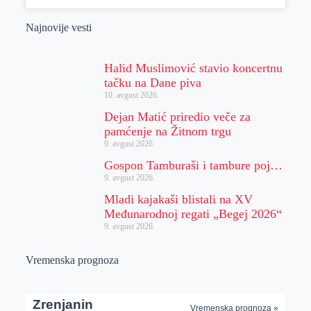
Najnovije vesti
Halid Muslimović stavio koncertnu
tačku na Dane piva
10. avgust 2026.
Dejan Matić priredio veče za
pamćenje na Žitnom trgu
9. avgust 2026.
Gospon Tamburaši i tambure poj…
9. avgust 2026.
Mladi kajakaši blistali na XV
Međunarodnoj regati „Begej 2026“
9. avgust 2026.
Vremenska prognoza