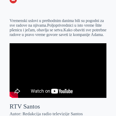
o
n
e
e
a
E
k
g
d
r
t
m
Vremenski uslovi u prethodnim danima bili su pogodni za
e
I
s
a
sve radove na njivama.Poljoprivrednici u isto vreme štite
r
n
A
i
pšenicu i ječam, obavlja se setva.Kako obaviti sve potrebne
radove u pravo vreme govore saveti iz kompanije Adama.
p
l
p
RTV Santos
Autor: Redakcija radio televizije Santos