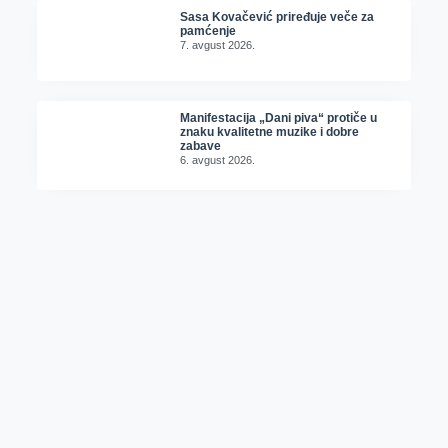
Sasa Kovačević priređuje veče za
pamćenje
7. avgust 2026.
Manifestacija „Dani piva“ protiče u
znaku kvalitetne muzike i dobre
zabave
6. avgust 2026.