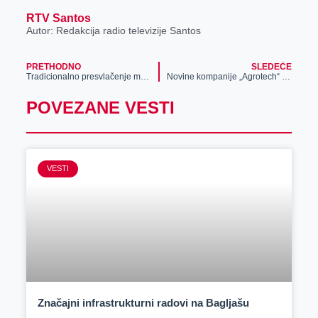
RTV Santos
Autor: Redakcija radio televizije Santos
PRETHODNO
SLEDEĆE
Tradicionalno presvlačenje moštiju Svetog Zosima
Novine kompanije „Agrotech“ uz značajne popuste predstavljene na sajmu poljoprivrede
POVEZANE VESTI
VESTI
Značajni infrastrukturni radovi na Bagljašu