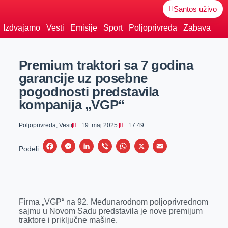
Santos uživo
Izdvajamo
Vesti
Emisije
Sport
Poljoprivreda
Zabava
Premium traktori sa 7 godina
garancije uz posebne
pogodnosti predstavila
kompanija „VGP“
Poljoprivreda
,
Vesti
19. maj 2025.
17:49
F
M
L
V
W
X
E
Podeli:
a
e
i
i
h
m
c
s
n
b
a
a
e
s
k
e
t
i
Firma „VGP“ na 92. Međunarodnom poljoprivrednom
b
e
e
r
s
l
sajmu u Novom Sadu predstavila je nove premijum
o
n
d
A
traktore i priključne mašine.