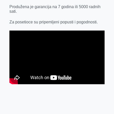
o
g
I
p
Produžena je garancija na 7 godina ili 5000 radnih
k
e
n
p
sati.
r
Za posetioce su pripemljeni popusti i pogodnosti.