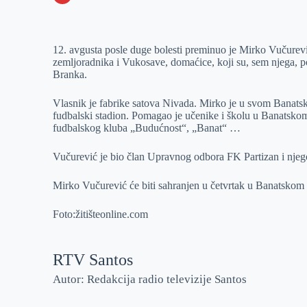
o
n
e
e
a
E
k
g
d
r
t
m
12. avgusta posle duge bolesti preminuo je Mirko Vučurevi
e
I
s
a
zemljoradnika i Vukosave, domaćice, koji su, sem njega, po
r
n
A
i
Branka.
p
l
Vlasnik je fabrike satova Nivada. Mirko je u svom Banatsk
p
fudbalski stadion. Pomagao je učenike i školu u Banatskom
fudbalskog kluba „Budućnost“, „Banat“ …
Vučurević je bio član Upravnog odbora FK Partizan i njego
Mirko Vučurević će biti sahranjen u četvrtak u Banatskom
Foto:žitišteonline.com
RTV Santos
Autor: Redakcija radio televizije Santos