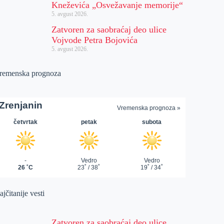
Kneževića „Osvežavanje memorije“
5. avgust 2026.
Zatvoren za saobraćaj deo ulice
Vojvode Petra Bojovića
5. avgust 2026.
remenska prognoza
jčitanije vesti
Zatvoren za saobraćaj deo ulice