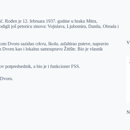
ć. Rođen je 12. februara 1937. godine u braku Mitra,
digli još petoricu sinova: Vojislava, Ljubomira, Danila, Obrada i
V
om Dvoru sazidao crkvu, školu, asfaltirao puteve, napravio
 Dvoru kao i lokalnu samoupravu Žitište. Bio je vlasnik
v potpredsednik, a bio je i funkcioner FSS.
 Dvoru.
Na