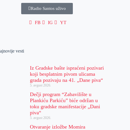
Radio Santos uživo
FB
IG
YT
ajnovije vesti
Iz Gradske bašte ispraćeni pozivari
koji besplatnim pivom ulicama
grada pozivaju na 41. „Dane piva“
5. avgust 2026.
Dečji program “Zabavilište u
Plankiću Parkiću” biće održan u
toku gradske manifestacije „Dani
piva“
5. avgust 2026.
Otvaranje izložbe Momira