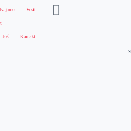
dvajamo
Vesti
t
Još
Kontakt
N