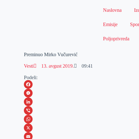
Naslovna
Iz
Emisije
Spor
Poljoprivreda
Preminuo Mirko Vučurević
Vesti
13. avgust 2019.
09:41
Podeli:
F
a
M
c
e
L
e
s
i
V
b
s
n
i
W
o
e
k
b
h
X