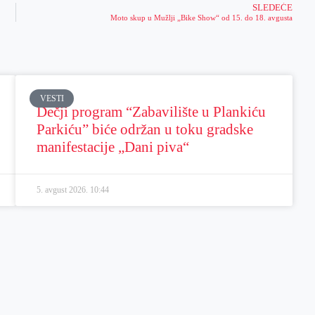
SLEDEĆE
Moto skup u Mužlji „Bike Show“ od 15. do 18. avgusta
VESTI
Dečji program “Zabavilište u Plankiću
Parkiću” biće održan u toku gradske
manifestacije „Dani piva“
5. avgust 2026.
10:44