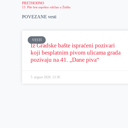
PRETHODNO
13. Pile fest uspešno održan u Žitištu
POVEZANE vesti
VESTI
Iz Gradske bašte ispraćeni pozivari
koji besplatnim pivom ulicama grada
pozivaju na 41. „Dane piva“
5. avgust 2026.
13:36