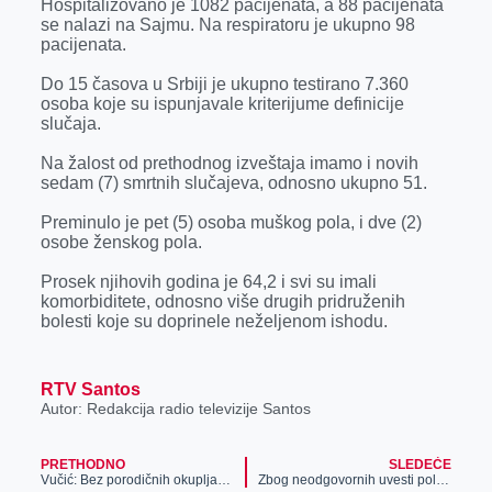
Hospitalizovano je 1082 pacijenata, a 88 pacijenata
r
se nalazi na Sajmu. Na respiratoru je ukupno 98
pacijenata.
Do 15 časova u Srbiji je ukupno testirano 7.360
osoba koje su ispunjavale kriterijume definicije
slučaja.
Na žalost od prethodnog izveštaja imamo i novih
sedam (7) smrtnih slučajeva, odnosno ukupno 51.
Preminulo je pet (5) osoba muškog pola, i dve (2)
osobe ženskog pola.
Prosek njihovih godina je 64,2 i svi su imali
komorbiditete, odnosno više drugih pridruženih
bolesti koje su doprinele neželjenom ishodu.
RTV Santos
Autor: Redakcija radio televizije Santos
PRETHODNO
SLEDEĆE
Vučić: Bez porodičnih okupljanja za praznike
Zbog neodgovornih uvesti policijski čas 24 sata