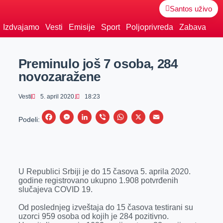
Santos uživo
Izdvajamo
Vesti
Emisije
Sport
Poljoprivreda
Zabava
Preminulo još 7 osoba, 284
novozaražene
Vesti
5. april 2020.
18:23
F
M
L
V
W
X
E
Podeli:
a
e
i
i
h
m
c
s
n
b
a
a
e
s
k
e
t
i
U Republici Srbiji je do 15 časova 5. aprila 2020.
b
e
e
r
s
l
godine registrovano ukupno 1.908 potvrđenih
o
n
d
A
slučajeva COVID 19.
o
g
I
p
Od poslednjeg izveštaja do 15 časova testirani su
k
e
n
p
uzorci 959 osoba od kojih je 284 pozitivno.