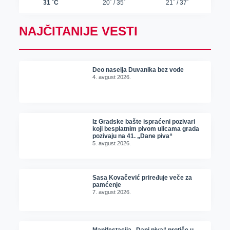
NAJČITANIJE VESTI
Deo naselja Duvanika bez vode
4. avgust 2026.
Iz Gradske bašte ispraćeni pozivari
koji besplatnim pivom ulicama grada
pozivaju na 41. „Dane piva“
5. avgust 2026.
Sasa Kovačević priređuje veče za
pamćenje
7. avgust 2026.
Manifestacija „Dani piva“ protiče u