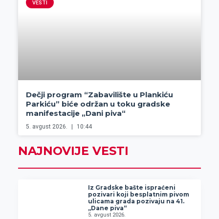
VESTI
Dečji program “Zabavilište u Plankiću
Parkiću” biće održan u toku gradske
manifestacije „Dani piva“
5. avgust 2026.
10:44
NAJNOVIJE VESTI
Iz Gradske bašte ispraćeni
pozivari koji besplatnim pivom
ulicama grada pozivaju na 41.
„Dane piva“
5. avgust 2026.