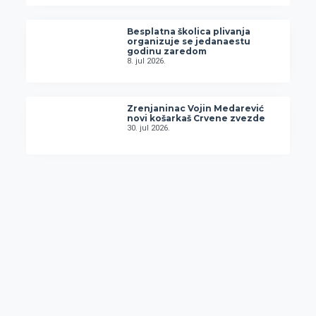
Besplatna školica plivanja
organizuje se jedanaestu
godinu zaredom
8. jul 2026.
Zrenjaninac Vojin Medarević
novi košarkaš Crvene zvezde
30. jul 2026.