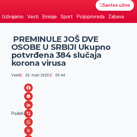
Santos uživo
Izdvajamo
Vesti
Emisije
Sport
Poljoprivreda
Zabava
PREMINULE JOŠ DVE
OSOBE U SRBIJI Ukupno
potvrđena 384 slučaja
korona virusa
Vesti
26. mart 2020.
09:44
F
a
M
c
e
L
Podeli:
e
s
i
V
b
s
n
i
W