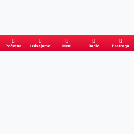
Početna
Izdvajamo
Meni
Radio
Pretraga
Pretraga
Kategorije
Ostalo
Naslovna
Izdvajamo