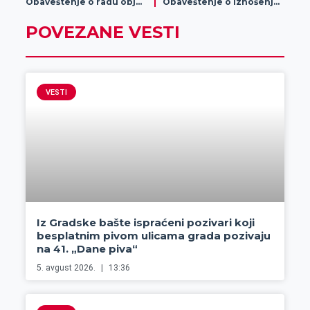
Obaveštenje o radu objekata kompanije Gomex nedeljom u jutarnjim časovima za starije od 65 godina
Obaveštenje o iznošenju i deponovanju smeća
POVEZANE VESTI
VESTI
Iz Gradske bašte ispraćeni pozivari koji
besplatnim pivom ulicama grada pozivaju
na 41. „Dane piva“
5. avgust 2026.
13:36