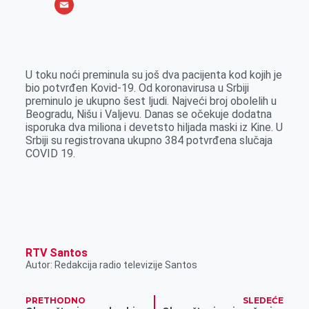
o
e
k
b
h
X
o
n
e
e
a
E
k
g
d
r
t
m
e
I
s
a
U toku noći preminula su još dva pacijenta kod kojih je
r
n
A
i
bio potvrđen Kovid-19. Od koronavirusa u Srbiji
preminulo je ukupno šest ljudi. Najveći broj obolelih u
p
l
Beogradu, Nišu i Valjevu. Danas se očekuje dodatna
p
isporuka dva miliona i devetsto hiljada maski iz Kine. U
Srbiji su registrovana ukupno 384 potvrđena slučaja
COVID 19.
RTV Santos
Autor: Redakcija radio televizije Santos
PRETHODNO
SLEDEĆE