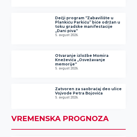
Dečji program “Zabavilište u
Plankiću Parkiću” biće održan u
toku gradske manifestacije
„Dani piva“
5. avgust 2026.
Otvaranje izložbe Momira
Kneževića „Osvežavanje
memorije“
5. avgust 2026.
Zatvoren za saobraćaj deo ulice
Vojvode Petra Bojovića
5. avgust 2026.
VREMENSKA PROGNOZA