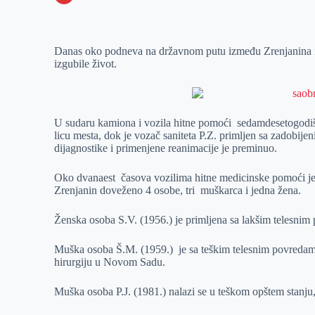
o
n
e
e
a
E
k
g
d
r
t
m
Danas oko podneva na državnom putu između Zrenjanina i 
e
I
s
a
izgubile život.
r
n
A
i
p
l
p
U sudaru kamiona i vozila hitne pomoći sedamdesetogodišn
licu mesta, dok je vozač saniteta P.Z. primljen sa zadobij
dijagnostike i primenjene reanimacije je preminuo.
Oko dvanaest časova vozilima hitne medicinske pomoći je
Zrenjanin doveženo 4 osobe, tri muškarca i jedna žena.
Ženska osoba S.V. (1956.) je primljena sa lakšim telesnim p
Muška osoba Š.M. (1959.) je sa teškim telesnim povredama,
hirurgiju u Novom Sadu.
Muška osoba P.J. (1981.) nalazi se u teškom opštem stanju, 