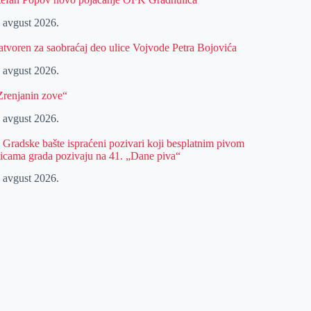
. avgust 2026.
atvoren za saobraćaj deo ulice Vojvode Petra Bojovića
. avgust 2026.
Zrenjanin zove“
. avgust 2026.
z Gradske bašte ispraćeni pozivari koji besplatnim pivom
licama grada pozivaju na 41. „Dane piva“
. avgust 2026.