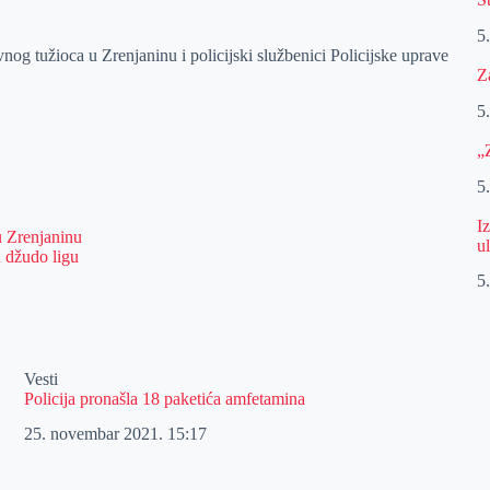
5
og tužioca u Zrenjaninu i policijski službenici Policijske uprave
Z
5
„
5
I
u Zrenjaninu
u
u džudo ligu
5
Vesti
Policija pronašla 18 paketića amfetamina
25. novembar 2021.
15:17