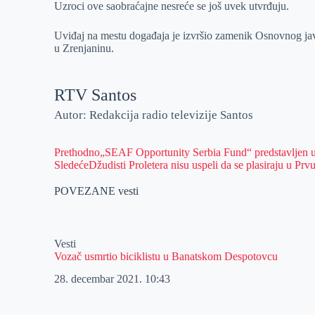
Uzroci ove saobraćajne nesreće se još uvek utvrđuju.
Uviđaj na mestu događaja je izvršio zamenik Osnovnog javn
u Zrenjaninu.
RTV Santos
Autor: Redakcija radio televizije Santos
Prethodno
„SEAF Opportunity Serbia Fund“ predstavljen 
Sledeće
Džudisti Proletera nisu uspeli da se plasiraju u Prv
POVEZANE vesti
Vesti
Vozač usmrtio biciklistu u Banatskom Despotovcu
28. decembar 2021.
10:43