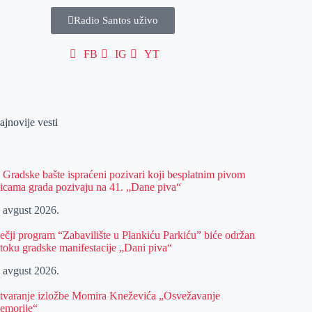
Radio Santos uživo
FB
IG
YT
ajnovije vesti
z Gradske bašte ispraćeni pozivari koji besplatnim pivom
licama grada pozivaju na 41. „Dane piva“
. avgust 2026.
ečji program “Zabavilište u Plankiću Parkiću” biće održan
 toku gradske manifestacije „Dani piva“
. avgust 2026.
tvaranje izložbe Momira Kneževića „Osvežavanje
emorije“