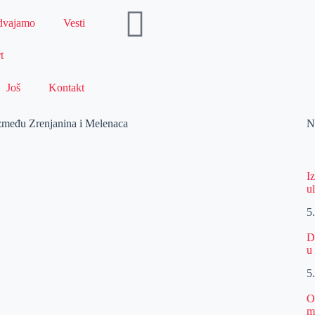
dvajamo
Vesti
t
Još
Kontakt
između Zrenjanina i Melenaca
N
I
u
5
D
u
5
O
m