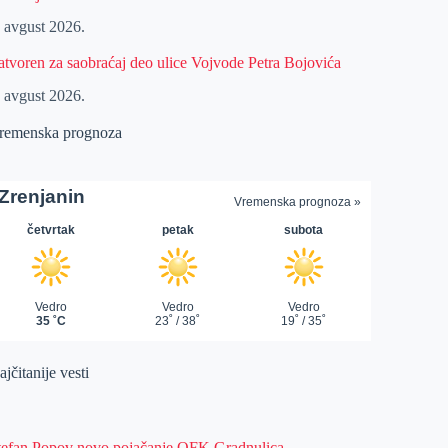
. avgust 2026.
atvoren za saobraćaj deo ulice Vojvode Petra Bojovića
. avgust 2026.
remenska prognoza
jčitanije vesti
tefan Popov novo pojačanje OFK Gradnulica