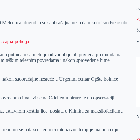
5
Z
Melenaca, dogodila se saobraćajna nesreća u kojoj su dve osobe
5
V
ja putnica u sanitetu je od zadobijenih povreda preminula na
enim teškim telesnim povredama i nakon sprovedene hitne
 nakon saobraćajne nesreće u Urgentni centar Opšte bolnice
ovredama i nalazi se na Odeljenju hirurgije na opservaciji.
 uglavnom kostiju lica, poslata u Kliniku za maksilofacijalnu
Na
trenutno se nalazi u Jedinici intenzivne terapije na praćenju.
S