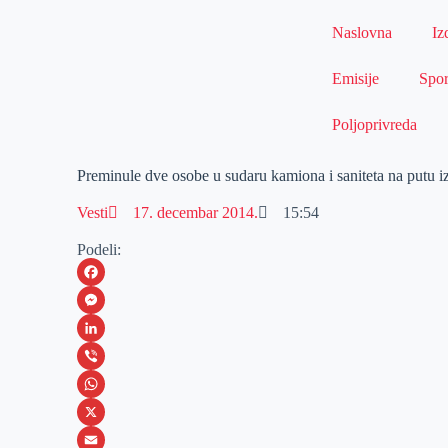
Naslovna
Iz
Emisije
Spor
Poljoprivreda
Preminule dve osobe u sudaru kamiona i saniteta na putu 
Vesti
17. decembar 2014.
15:54
Podeli:
F
a
M
c
e
L
e
s
i
V
b
s
n
i
W
o
e
k
b
h
X