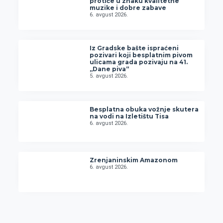
protiče u znaku kvalitetne
muzike i dobre zabave
6. avgust 2026.
Iz Gradske bašte ispraćeni
pozivari koji besplatnim pivom
ulicama grada pozivaju na 41.
„Dane piva“
5. avgust 2026.
Besplatna obuka vožnje skutera
na vodi na Izletištu Tisa
6. avgust 2026.
Zrenjaninskim Amazonom
6. avgust 2026.