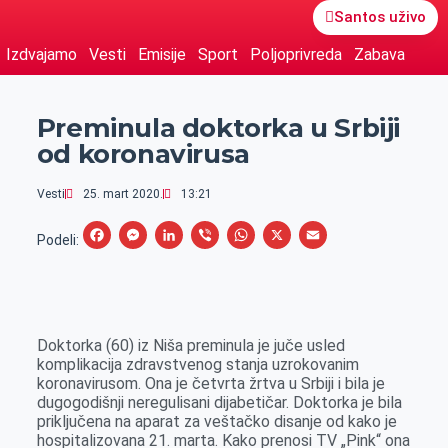
Santos uživo
Izdvajamo
Vesti
Emisije
Sport
Poljoprivreda
Zabava
Preminula doktorka u Srbiji
od koronavirusa
Vesti
25. mart 2020.
13:21
F
M
L
V
W
X
E
Podeli:
a
e
i
i
h
m
c
s
n
b
a
a
e
s
k
e
t
i
Doktorka (60) iz Niša preminula je juče usled
b
e
e
r
s
l
komplikacija zdravstvenog stanja uzrokovanim
o
n
d
A
koronavirusom. Ona je četvrta žrtva u Srbiji i bila je
dugogodišnji neregulisani dijabetičar. Doktorka je bila
o
g
I
p
priključena na aparat za veštačko disanje od kako je
k
e
n
p
hospitalizovana 21. marta. Kako prenosi TV „Pink“ ona