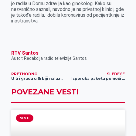
je radila u Domu zdravlja kao ginekolog. Kako su
r
nezvanično saznali, navodno je na privatnoj klinici, gde
je takođe radila, dobila koronavirus od pacijentkinje iz
inostranstva.
RTV Santos
Autor: Redakcija radio televizije Santos
PRETHODNO
SLEDEĆE
U tri grada u Srbiji nalaze se najveća žarišta koronavirusa
Isporuka paketa pomoći za najugroženije penzionere počinje sledeće nedelje
POVEZANE VESTI
VESTI