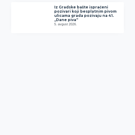
Iz Gradske bašte ispraćeni
pozivari koji besplatnim pivom
ulicama grada pozivaju na 41.
„Dane piva“
5. avgust 2026.