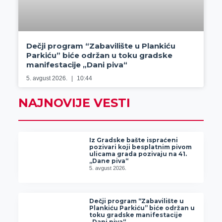
Dečji program “Zabavilište u Plankiću
Parkiću” biće održan u toku gradske
manifestacije „Dani piva“
5. avgust 2026.
10:44
NAJNOVIJE VESTI
Iz Gradske bašte ispraćeni
pozivari koji besplatnim pivom
ulicama grada pozivaju na 41.
„Dane piva“
5. avgust 2026.
Dečji program “Zabavilište u
Plankiću Parkiću” biće održan u
toku gradske manifestacije
„Dani piva“