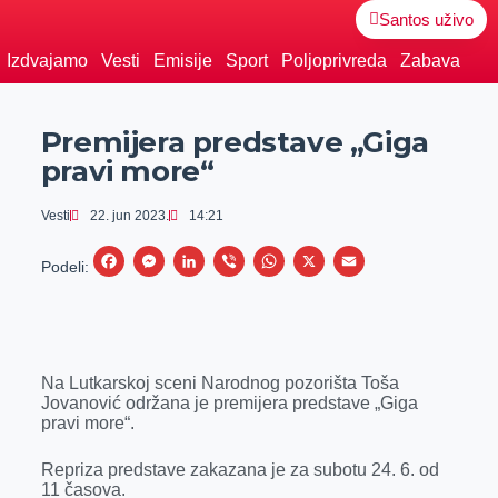
Santos uživo
Izdvajamo
Vesti
Emisije
Sport
Poljoprivreda
Zabava
Premijera predstave „Giga
pravi more“
Vesti
22. jun 2023.
14:21
F
M
L
V
W
X
E
Podeli:
a
e
i
i
h
m
c
s
n
b
a
a
e
s
k
e
t
i
Na Lutkarskoj sceni Narodnog pozorišta Toša
b
e
e
r
s
l
Jovanović održana je premijera predstave „Giga
o
n
d
A
pravi more“.
o
g
I
p
Repriza predstave zakazana je za subotu 24. 6. od
k
e
n
p
11 časova.