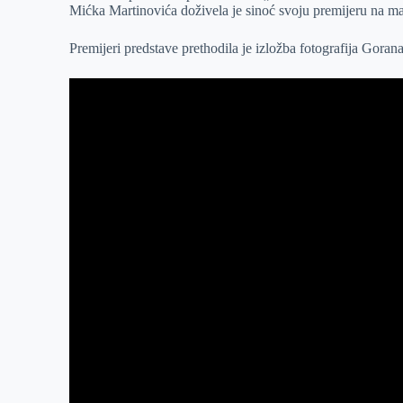
Mićka Martinovića doživela je sinoć svoju premijeru na 
r
n
A
i
p
l
Premijeri predstave prethodila je izložba fotografija Goran
p