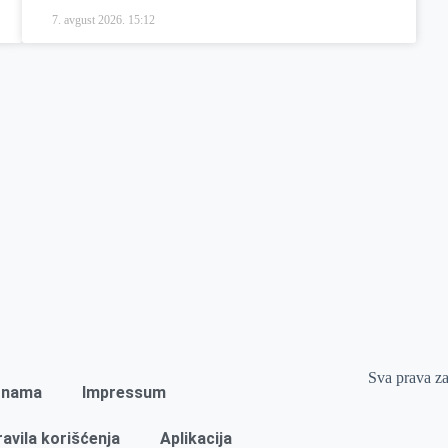
7. avgust 2026.
15:12
Sva prava z
 nama
Impressum
ravila korišćenja
Aplikacija