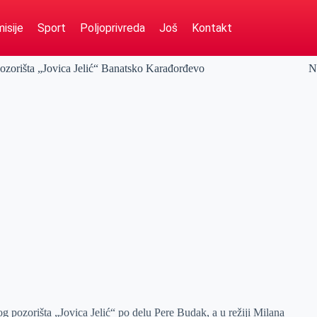
isije
Sport
Poljoprivreda
Još
Kontakt
ozorišta „Jovica Jelić“ Banatsko Karađorđevo
N
pozorišta „Jovica Jelić“ po delu Pere Budak, a u režiji Milana