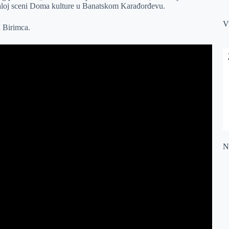
maloj sceni Doma kulture u Banatskom Karađorđevu.
V
a Birimca.
Na