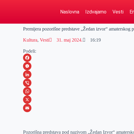
Naslovna
Izdvajamo
Vesti
Em
Premijera pozorišne predstave „Žedan izvor“ amaterskog p
Kultura
,
Vesti
31. maj 2024.
16:19
Podeli:
F
a
M
c
e
L
e
s
i
V
b
s
n
i
W
o
e
k
b
h
X
o
n
e
e
a
E
k
g
d
r
t
m
Pozorišna predstava pod nazivom „Žedan Izvor“ amaterskog 
e
I
s
a