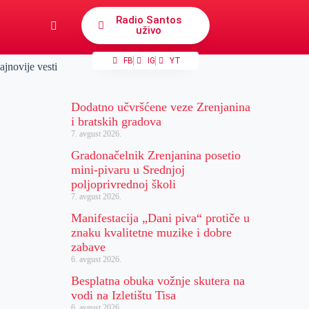
Radio Santos
uživo
FB
IG
YT
ajnovije vesti
Dodatno učvršćene veze Zrenjanina
i bratskih gradova
7. avgust 2026.
Gradonačelnik Zrenjanina posetio
mini-pivaru u Srednjoj
poljoprivrednoj školi
7. avgust 2026.
Manifestacija „Dani piva“ protiče u
znaku kvalitetne muzike i dobre
zabave
6. avgust 2026.
Besplatna obuka vožnje skutera na
vodi na Izletištu Tisa
6. avgust 2026.