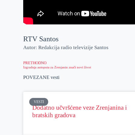
RTV Santos
Autor: Redakcija radio televizije Santos
PRETHODNO
Izgradnja autoputa za Zrenjanin znači novi život
POVEZANE vesti
VESTI
Dodatno učvršćene veze Zrenjanina i
bratskih gradova