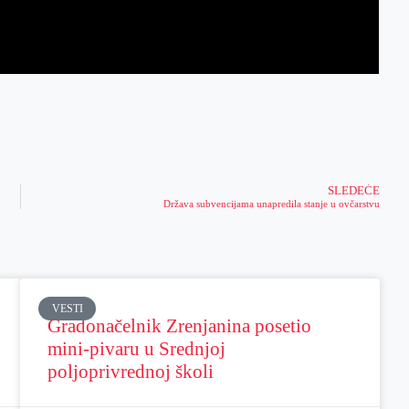
SLEDEĆE
Država subvencijama unapredila stanje u ovčarstvu
VESTI
Gradonačelnik Zrenjanina posetio
mini-pivaru u Srednjoj
poljoprivrednoj školi