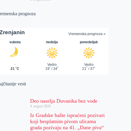
remenska prognoza
jčitanije vesti
Deo naselja Duvanika bez vode
4. avgust 2026.
Iz Gradske bašte ispraćeni pozivari
koji besplatnim pivom ulicama
grada pozivaju na 41. „Dane piva“