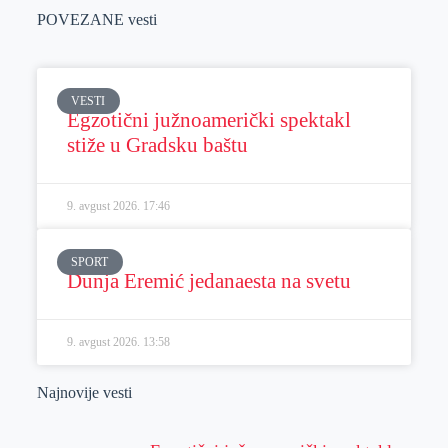
POVEZANE vesti
VESTI
Egzotični južnoamerički spektakl
stiže u Gradsku baštu
9. avgust 2026.
17:46
SPORT
Dunja Eremić jedanaesta na svetu
9. avgust 2026.
13:58
Najnovije vesti