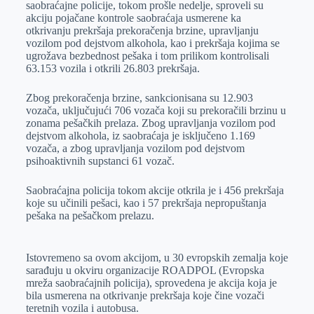
saobraćajne policije, tokom prošle nedelje, sproveli su
r
n
A
i
akciju pojačane kontrole saobraćaja usmerene ka
otkrivanju prekršaja prekoračenja brzine, upravljanju
p
l
vozilom pod dejstvom alkohola, kao i prekršaja kojima se
p
ugrožava bezbednost pešaka i tom prilikom kontrolisali
63.153 vozila i otkrili 26.803 prekršaja.
Zbog prekoračenja brzine, sankcionisana su 12.903
vozača, uključujući 706 vozača koji su prekoračili brzinu u
zonama pešačkih prelaza. Zbog upravljanja vozilom pod
dejstvom alkohola, iz saobraćaja je isključeno 1.169
vozača, a zbog upravljanja vozilom pod dejstvom
psihoaktivnih supstanci 61 vozač.
Saobraćajna policija tokom akcije otkrila je i 456 prekršaja
koje su učinili pešaci, kao i 57 prekršaja nepropuštanja
pešaka na pešačkom prelazu.
Istovremeno sa ovom akcijom, u 30 evropskih zemalja koje
sarađuju u okviru organizacije ROADPOL (Evropska
mreža saobraćajnih policija), sprovedena je akcija koja je
bila usmerena na otkrivanje prekršaja koje čine vozači
teretnih vozila i autobusa.