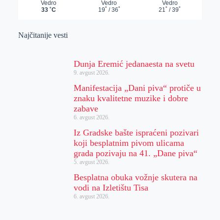
Najčitanije vesti
Dunja Eremić jedanaesta na svetu
9. avgust 2026.
Manifestacija „Dani piva“ protiče u
znaku kvalitetne muzike i dobre
zabave
6. avgust 2026.
Iz Gradske bašte ispraćeni pozivari
koji besplatnim pivom ulicama
grada pozivaju na 41. „Dane piva“
5. avgust 2026.
Besplatna obuka vožnje skutera na
vodi na Izletištu Tisa
6. avgust 2026.