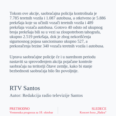
Tokom ove akcije, saobraćajna policija kontrolisala je
7.785 teretnih vozila i 1.087 autobusa, a otkriveno je 5.886
prekršaja koje su učinili vozači teretnih vozila i 489
prekršaja vozača autobusa. Gotovo 40 odsto od ukupnog
broja prekršaja bili su u vezi sa zloupotrebom tahografa,
ukupno 2.519 prekršaja, dok je zbog nekorišćenja
sigurnosnog pojasa sancionisano ukupno 527, a
prekoračenja brzine 340 vozača teretnih vozila i autobusa.
Uprava saobraćajne policije će i u narednom periodu
nastaviti sa sprovođenjem akcija pojačane kontrole
saobraćaja na teritoriji čitave zemlje, kako bi stanje
bezbednosti saobraćaja bilo što povoljnije.
RTV Santos
Autor: Redakcija radio televizije Santos
PRETHODNO
SLEDEĆE
Vremenska prognoza za 18. oktobar
Koncert hora „Hašira“