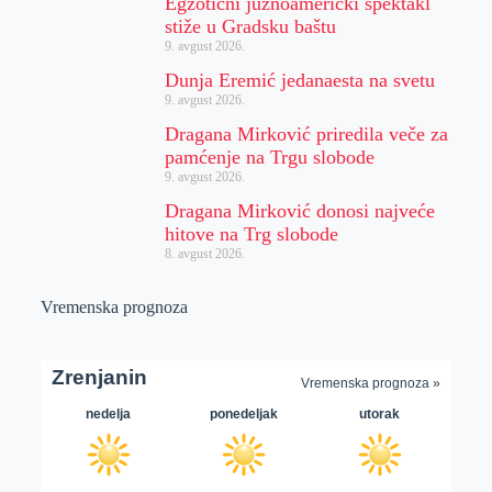
Egzotični južnoamerički spektakl
stiže u Gradsku baštu
9. avgust 2026.
Dunja Eremić jedanaesta na svetu
9. avgust 2026.
Dragana Mirković priredila veče za
pamćenje na Trgu slobode
9. avgust 2026.
Dragana Mirković donosi najveće
hitove na Trg slobode
8. avgust 2026.
Vremenska prognoza