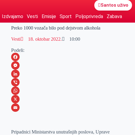
Santos uživo
Izdvajamo
Vesti
Emisije
Sport
Poljoprivreda
Zabava
Preko 1000 vozača bilo pod dejstvom alkohola
Vesti
18. oktobar 2022.
10:00
Podeli:
F
a
M
c
e
L
e
s
i
V
b
s
n
i
W
o
e
k
b
h
X
o
n
e
e
a
E
k
g
d
r
t
m
Pripadnici Ministarstva unutrašnjih poslova, Uprave
e
I
s
a