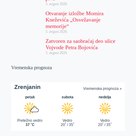
5. avgust 2026.
Otvaranje izložbe Momira
Kneževića „Osvežavanje
memorije“
5. avgust 2026.
Zatvoren za saobraćaj deo ulice
Vojvode Petra Bojovića
5. avgust 2026.
Vremenska prognoza