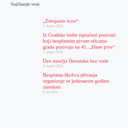
Najčitanije vesti
„Zrenjanin zove“
5. avgust 2026.
Iz Gradske bašte ispraćeni pozivari
koji besplatnim pivom ulicama
grada pozivaju na 41. „Dane piva“
5. avgust 2026.
Deo naselja Duvanika bez vode
4. avgust 2026.
Besplatna školica plivanja
organizuje se jedanaestu godinu
zaredom
8. jul 2026.