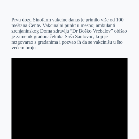
o
n
e
e
a
E
k
g
d
r
t
m
Prvu dozu Sinofarm vakcine danas je primilo više od 100
e
I
s
a
meštana Čente. Vakcinalni punkt u mesnoj ambulanti
r
n
A
i
zrenjaninskog Doma zdravlja “Dr Boško Vrebalov” obišao
je zamenik gradonačelnika Saša Santovac, koji je
p
l
razgovarao s građanima i pozvao ih da se vakcinišu u što
p
većem broju.