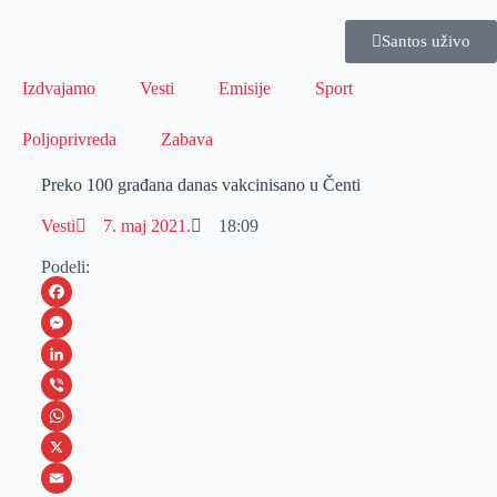
Santos uživo
Izdvajamo
Vesti
Emisije
Sport
Poljoprivreda
Zabava
Preko 100 građana danas vakcinisano u Čenti
Vesti
7. maj 2021.
18:09
Podeli:
F
a
M
c
e
L
e
s
i
V
b
s
n
i
W
o
e
k
b
h
X