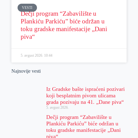
VESTI
Dečji program “Zabavilište u
Plankiću Parkiću” biće održan u
toku gradske manifestacije „Dani
piva“
5. avgust 2026.
10:44
Najnovije vesti
Iz Gradske bašte ispraćeni pozivari
koji besplatnim pivom ulicama
grada pozivaju na 41. „Dane piva“
5. avgust 2026.
Dečji program “Zabavilište u
Plankiću Parkiću” biće održan u
toku gradske manifestacije „Dani
piva“