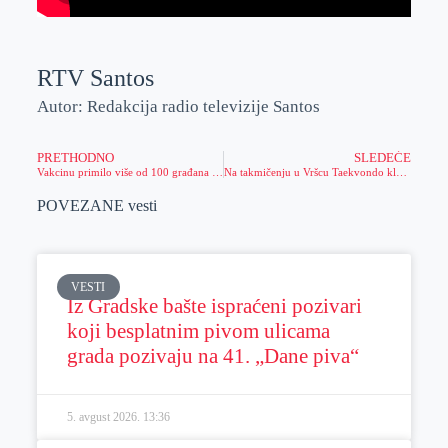
RTV Santos
Autor: Redakcija radio televizije Santos
PRETHODNO
SLEDEĆE
Vakcinu primilo više od 100 građana Čente, Santovac pozvao Zrenjaninice da se vakcinišu
Na takmičenju u Vršcu Taekvondo klub Zrenjanin ostvario je dobre rezultate
POVEZANE vesti
VESTI
Iz Gradske bašte ispraćeni pozivari
koji besplatnim pivom ulicama
grada pozivaju na 41. „Dane piva“
5. avgust 2026.
13:36