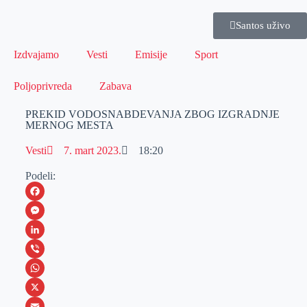
Santos uživo
Izdvajamo
Vesti
Emisije
Sport
Poljoprivreda
Zabava
PREKID VODOSNABDEVANJA ZBOG IZGRADNJE
MERNOG MESTA
Vesti
7. mart 2023.
18:20
Podeli:
F
a
M
c
e
L
e
s
i
V
b
s
n
i
W
o
e
k
b
h
X