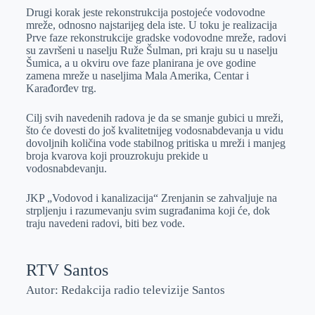
Drugi korak jeste rekonstrukcija postojeće vodovodne
mreže, odnosno najstarijeg dela iste. U toku je realizacija
Prve faze rekonstrukcije gradske vodovodne mreže, radovi
su završeni u naselju Ruže Šulman, pri kraju su u naselju
Šumica, a u okviru ove faze planirana je ove godine
zamena mreže u naseljima Mala Amerika, Centar i
Karađorđev trg.
Cilj svih navedenih radova je da se smanje gubici u mreži,
što će dovesti do još kvalitetnijeg vodosnabdevanja u vidu
dovoljnih količina vode stabilnog pritiska u mreži i manjeg
broja kvarova koji prouzrokuju prekide u
vodosnabdevanju.
JKP „Vodovod i kanalizacija“ Zrenjanin se zahvaljuje na
strpljenju i razumevanju svim sugrađanima koji će, dok
traju navedeni radovi, biti bez vode.
RTV Santos
Autor: Redakcija radio televizije Santos