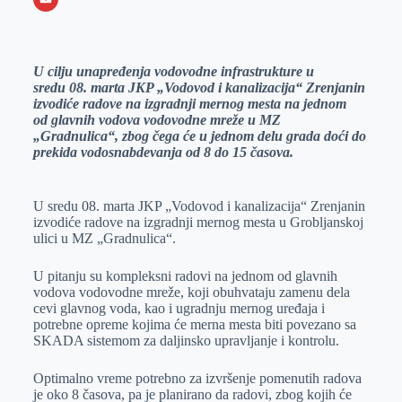
o
n
e
e
a
E
k
g
d
r
t
m
U cilju unapređenja vodovodne infrastrukture u
e
I
s
a
sredu 08. marta JKP „Vodovod i kanalizacija“ Zrenjanin
r
n
A
i
izvodiće radove na izgradnji mernog mesta na jednom
od glavnih vodova vodovodne mreže u MZ
p
l
„Gradnulica“, zbog čega će u jednom delu grada doći do
p
prekida vodosnabdevanja od 8 do 15 časova.
U sredu 08. marta JKP „Vodovod i kanalizacija“ Zrenjanin
izvodiće radove na izgradnji mernog mesta u Grobljanskoj
ulici u MZ „Gradnulica“.
U pitanju su kompleksni radovi na jednom od glavnih
vodova vodovodne mreže, koji obuhvataju zamenu dela
cevi glavnog voda, kao i ugradnju mernog uređaja i
potrebne opreme kojima će merna mesta biti povezano sa
SKADA sistemom za daljinsko upravljanje i kontrolu.
Optimalno vreme potrebno za izvršenje pomenutih radova
je oko 8 časova, pa je planirano da radovi, zbog kojih će