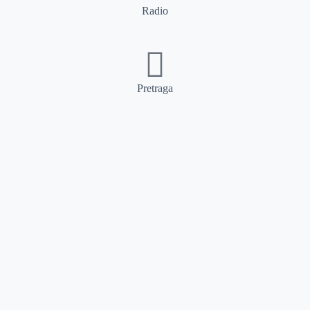
Radio
Pretraga
Pretraga
Kategorije
Ostalo
Naslovna
Izdvajamo
FB
IG
YT