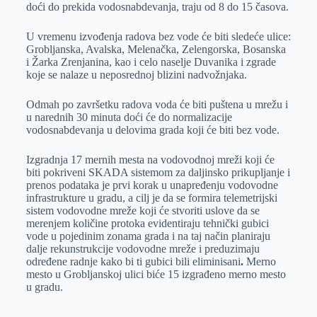
doći do prekida vodosnabdevanja, traju od 8 do 15 časova.
U vremenu izvođenja radova bez vode će biti sledeće ulice:
Grobljanska, Avalska, Melenačka, Zelengorska, Bosanska
i Žarka Zrenjanina, kao i celo naselje Duvanika i zgrade
koje se nalaze u neposrednoj blizini nadvožnjaka.
Odmah po završetku radova voda će biti puštena u mrežu i
u narednih 30 minuta doći će do normalizacije
vodosnabdevanja u delovima grada koji će biti bez vode.
Izgradnja 17 mernih mesta na vodovodnoj mreži koji će
biti pokriveni SKADA sistemom za daljinsko prikupljanje i
prenos podataka je prvi korak u unapređenju vodovodne
infrastrukture u gradu, a cilj je da se formira telemetrijski
sistem vodovodne mreže koji će stvoriti uslove da se
merenjem količine protoka evidentiraju tehnički gubici
vode u pojedinim zonama grada i na taj način planiraju
dalje rekunstrukcije vodovodne mreže i preduzimaju
određene radnje kako bi ti gubici bili eliminisani
.
Merno
mesto u Grobljanskoj ulici biće 15 izgrađeno merno mesto
u gradu.