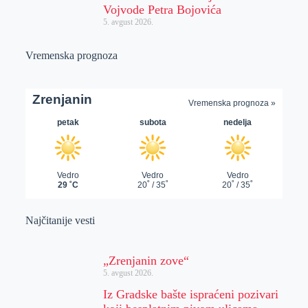
Vojvode Petra Bojovića
5. avgust 2026.
Vremenska prognoza
Najčitanije vesti
„Zrenjanin zove“
5. avgust 2026.
Iz Gradske bašte ispraćeni pozivari