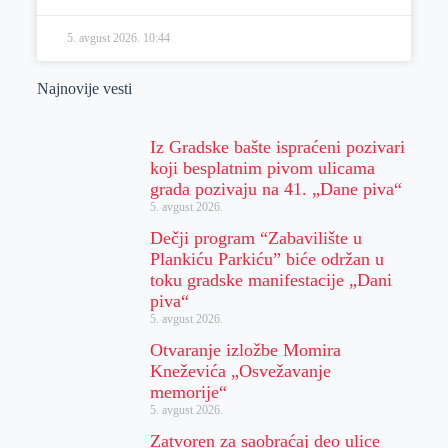
5. avgust 2026.
10:44
Najnovije vesti
Iz Gradske bašte ispraćeni pozivari
koji besplatnim pivom ulicama
grada pozivaju na 41. „Dane piva“
5. avgust 2026.
Dečji program “Zabavilište u
Plankiću Parkiću” biće održan u
toku gradske manifestacije „Dani
piva“
5. avgust 2026.
Otvaranje izložbe Momira
Kneževića „Osvežavanje
memorije“
5. avgust 2026.
Zatvoren za saobraćaj deo ulice