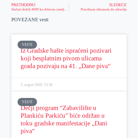
PRETHODNO
SLEDEĆE
Stočari dobili 4009 ha državne zemlje na osnovu prava prečeg zakupa
Pravilnom ishranom do zdravlja
POVEZANE vesti
VESTI
Iz Gradske bašte ispraćeni pozivari
koji besplatnim pivom ulicama
grada pozivaju na 41. „Dane piva“
5. avgust 2026.
13:36
VESTI
Dečji program “Zabavilište u
Plankiću Parkiću” biće održan u
toku gradske manifestacije „Dani
piva“