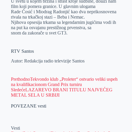
U svetu u kojem brzina i strast kroje sudbine, dolazi nam
film koji pomera granice. U glavnim ulogama
Rade Ćosić i Miodrag Radonjić kao dva neprikosnovena
rivala na trkačkoj stazi – Beba i Nemac.
Njihova opsesija trkama sa legendarnim jugićima vodi ih
na put ka osvajanu prestižnog prvenstva, sa
snom da zakorače u svet GT3.
RTV Santos
Autor: Redakcija radio televizije Santos
Prethodno
Tekvondo klub „Proleter“ ostvario veliki uspeh
na kvalifikacionom Grand Prix turniru
Sledeće
LAZAREVO BRANI TITULU NAJVEĆEG
METAL SELA U SRBIJI
POVEZANE vesti
Vesti