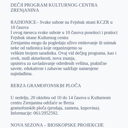
DEČJI PROGRAM KULTURNOG CENTRA
ZRENjANINA
RADIONICE– Svake subote na Fejsbuk strani KCZR u
10 časova
I ovog meseca svake subote u 10 časova posetioci i pratioci
Fejsbuk strane Kulturnog centra
Zrenjanina mogu da pogledaju uživo emitovanje ili snimak
neke od radionica koje organizujemo sa
velikim brojem saradnika. Ovaj vid dečjeg programa, kao i
uvek, nudi aktuelnosti, nova znanja,
uputstva za savladavanje određenih veština, praktične
savete, edukativne i zabavne sadržaje namenjene
najmlađima.
BERZA GRAMOFONSKIH PLOČA
U nedelju, 20 oktobra od 10 do 14 časova u Kulturnom
centru Zrenjanina održaće se Berza
gramofonskih ploča (prodaja, zamena, kupovina).
Informacije: 061/2952592.
NOVA SEZONA – BIOSKOPSKE PROJEKCIJE