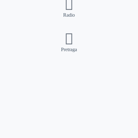
Radio
Pretraga
Pretraga
Kategorije
Ostalo
Naslovna
Izdvajamo