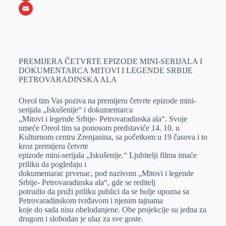
o
e
k
b
h
X
o
n
e
e
a
E
k
g
d
r
t
m
e
I
s
a
PREMIJERA ČETVRTE EPIZODE MINI-SERIJALA I
r
n
A
i
DOKUMENTARCA MITOVI I LEGENDE SRBIJE
p
l
PETROVARADINSKA ALA
p
Oreol tim Vas poziva na premijeru četvrte epizode mini-
serijala „Iskušenije“ i dokumentarca
„Mitovi i legende Srbije- Petrovaradinska ala“. Svoje
umeće Oreol tim sa ponosom predstaviće 14. 10. u
Kulturnom centru Zrenjanina, sa početkom u 19 časova i to
kroz premijeru četvrte
epizode mini-serijala „Iskušenije.“ Ljubitelji filma imaće
priliku da pogledaju i
dokumentarac prvenac, pod nazivom „Mitovi i legende
Srbije- Petrovaradinska ala“, gde se reditelj
potrudio da pruži priliku publici da se bolje upozna sa
Petrovaradinskom tvrđavom i njenim tajnama
koje do sada nisu obelodanjene. Obe projekcije su jedna za
drugom i slobodan je ulaz za sve goste.