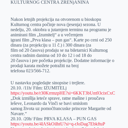
KULTURNOG CENTRA ZRENjANINA
Nakon letnjih projekcija na otvorenom u bioskopu
Kulturnog centra počinje nova (jesenja) sezona. U
nedelju, 20. oktobra u jutarnjem terminu na programu je
animirani film „Izumitelj“ a u večernjem
igrani film „Prva klasa – pun gas“. Karte po ceni od 250
dinara (za projekciju u 11 č.) i 300 dinara (za
film od 20 časova) prodaju se na biletarnici Kulturnog
centra radnim danima od 10 do 12 i od 18 do
20 časova i pre početka projekcije. Dodatne informacije o
prodaji karata možete potražiti na broj
telefona 023/566-712.
U nastavku pogledajte sinopsise i trejlere.
20.10. /11h/ Film: IZUMITELj
https://youtu.be/r30KrrmzpHE?si=6KKT3bUm93cixCxC
„Dok izmišlja leteće sprave, ratne mašine i proučava
leševe, Leonardo da Vinči se bavi smislom
samog života uz pomoćfrancuske princeze Margarite od
Navare.“
20.10. /20h/ Film: PRVA KLASA – PUN GAS
https://youtu.be/4lASkOilhtU?si=q-rJoDag7EbkftuP