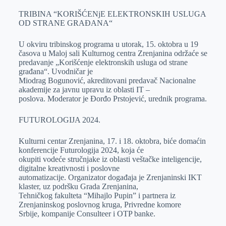
TRIBINA “KORIŠĆENjE ELEKTRONSKIH USLUGA
OD STRANE GRAĐANA“
U okviru tribinskog programa u utorak, 15. oktobra u 19
časova u Maloj sali Kulturnog centra Zrenjanina održaće se
predavanje „Korišćenje elektronskih usluga od strane
građana“. Uvodničar je
Miodrag Bogunović, akreditovani predavač Nacionalne
akademije za javnu upravu iz oblasti IT –
poslova. Moderator je Đorđo Prstojević, urednik programa.
FUTUROLOGIJA 2024.
Kulturni centar Zrenjanina, 17. i 18. oktobra, biće domaćin
konferencije Futurologija 2024, koja će
okupiti vodeće stručnjake iz oblasti veštačke inteligencije,
digitalne kreativnosti i poslovne
automatizacije. Organizator događaja je Zrenjaninski IKT
klaster, uz podršku Grada Zrenjanina,
Tehničkog fakulteta “Mihajlo Pupin” i partnera iz
Zrenjaninskog poslovnog kruga, Privredne komore
Srbije, kompanije Consulteer i OTP banke.