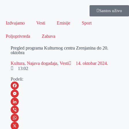
Santos uživo
Izdvajamo
Vesti
Emisije
Sport
Poljoprivreda
Zabava
Pregled programa Kulturnog centra Zrenjanina do 20.
oktobra
Kultura
,
Najava događaja
,
Vesti
14. oktobar 2024.
13:02
Podeli:
F
a
M
c
e
L
e
s
i
V
b
s
n
i
W