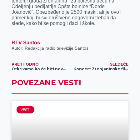
teritoriji grada Zrenjanina i za bolesnu decu na
o
g
I
p
Odeljenju pedijatrije Opšte bolnice “Đorđe
k
e
n
p
Joanović”. Obezbeđeno je 2500 maski, ali je ovo i
primer koji bi svi društveno odgovorni trebali da
r
slede, kako bi se pomogli đaci i škole.
RTV Santos
Autor: Redakcija radio televizije Santos
PRETHODNO
SLEDEĆE
Otkrivamo ko će biti novi gradonačelnik Zrenjanina (FOTO)!
Koncert Zrenjaninske filharmonije (FOTO)
POVEZANE VESTI
VESTI