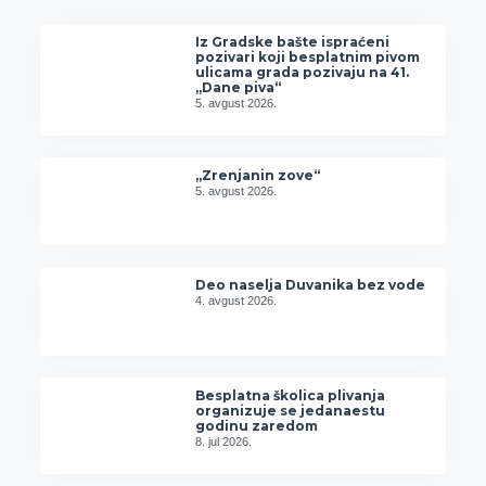
Iz Gradske bašte ispraćeni
pozivari koji besplatnim pivom
ulicama grada pozivaju na 41.
„Dane piva“
5. avgust 2026.
„Zrenjanin zove“
5. avgust 2026.
Deo naselja Duvanika bez vode
4. avgust 2026.
Besplatna školica plivanja
organizuje se jedanaestu
godinu zaredom
8. jul 2026.