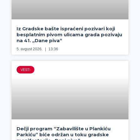
Iz Gradske bašte ispraćeni pozivari koji
besplatnim pivom ulicama grada pozivaju
na 41. „Dane piva“
5. avgust 2026.
13:36
VESTI
Dečji program “Zabavilište u Plankiću
Parkiću” biće održan u toku gradske