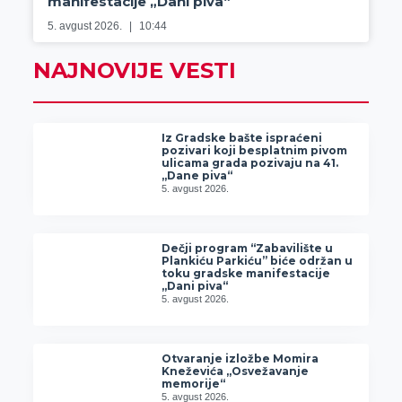
manifestacije „Dani piva“
5. avgust 2026.
10:44
NAJNOVIJE VESTI
Iz Gradske bašte ispraćeni
pozivari koji besplatnim pivom
ulicama grada pozivaju na 41.
„Dane piva“
5. avgust 2026.
Dečji program “Zabavilište u
Plankiću Parkiću” biće održan u
toku gradske manifestacije
„Dani piva“
5. avgust 2026.
Otvaranje izložbe Momira
Kneževića „Osvežavanje
memorije“
5. avgust 2026.