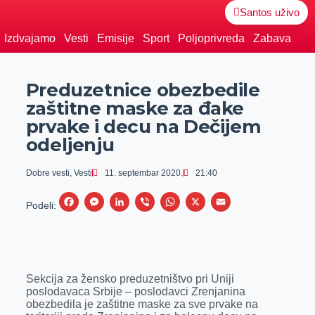
Santos uživo
Izdvajamo
Vesti
Emisije
Sport
Poljoprivreda
Zabava
Preduzetnice obezbedile
zaštitne maske za đake
prvake i decu na Dečijem
odeljenju
Dobre vesti
,
Vesti
11. septembar 2020.
21:40
F
M
L
V
W
X
E
Podeli:
a
e
i
i
h
m
c
s
n
b
a
a
e
s
k
e
t
i
Sekcija za žensko preduzetništvo pri Uniji
b
e
e
r
s
l
poslodavaca Srbije – poslodavci Zrenjanina
o
n
d
A
obezbedila je zaštitne maske za sve prvake na