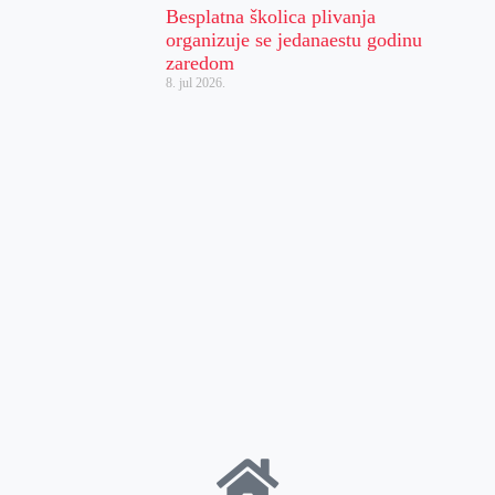
Besplatna školica plivanja
organizuje se jedanaestu godinu
zaredom
8. jul 2026.