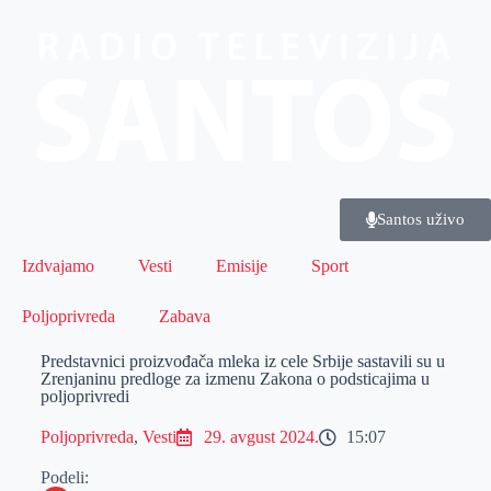
Santos uživo
Izdvajamo
Vesti
Emisije
Sport
Poljoprivreda
Zabava
Predstavnici proizvođača mleka iz cele Srbije sastavili su u
Zrenjaninu predloge za izmenu Zakona o podsticajima u
poljoprivredi
Poljoprivreda
,
Vesti
29. avgust 2024.
15:07
Podeli: