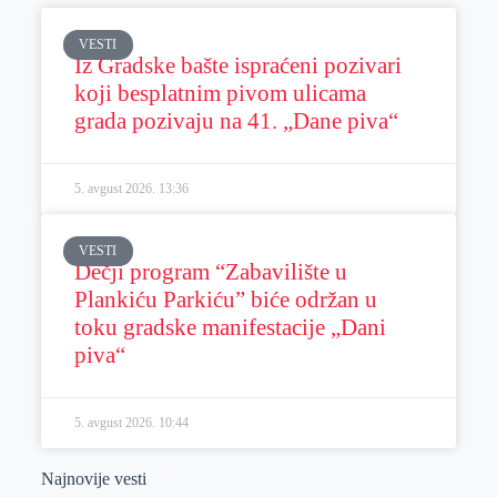
VESTI
Iz Gradske bašte ispraćeni pozivari
koji besplatnim pivom ulicama
grada pozivaju na 41. „Dane piva“
5. avgust 2026.
13:36
VESTI
Dečji program “Zabavilište u
Plankiću Parkiću” biće održan u
toku gradske manifestacije „Dani
piva“
5. avgust 2026.
10:44
Najnovije vesti