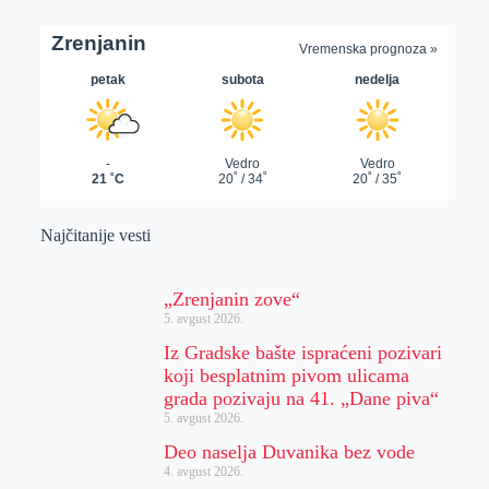
Najčitanije vesti
„Zrenjanin zove“
5. avgust 2026.
Iz Gradske bašte ispraćeni pozivari
koji besplatnim pivom ulicama
grada pozivaju na 41. „Dane piva“
5. avgust 2026.
Deo naselja Duvanika bez vode
4. avgust 2026.