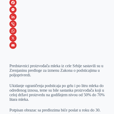
F
a
M
c
e
L
e
s
i
V
b
s
n
i
W
o
e
k
b
h
X
o
n
e
e
a
E
k
g
d
r
t
m
Predstavnici proizvođača mleka iz cele Srbije sastavili su u
e
I
s
a
Zrenjaninu predloge za izmenu Zakona o podsticajima u
r
n
A
i
poljoprivredi.
p
l
Ukidanje ograničenja podsticaja po grlu i po litru mleka do
p
određenog iznosa, teme su bile sastanka proizvođača koji u
celoj državi proizvedu na godišnjem nivou od 50% do 70%
litara mleka.
Potpisan obrazac sa predlozima biće poslat u roku do 30.