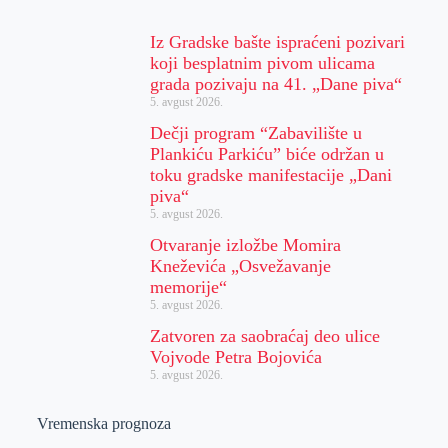
Iz Gradske bašte ispraćeni pozivari
koji besplatnim pivom ulicama
grada pozivaju na 41. „Dane piva“
5. avgust 2026.
Dečji program “Zabavilište u
Plankiću Parkiću” biće održan u
toku gradske manifestacije „Dani
piva“
5. avgust 2026.
Otvaranje izložbe Momira
Kneževića „Osvežavanje
memorije“
5. avgust 2026.
Zatvoren za saobraćaj deo ulice
Vojvode Petra Bojovića
5. avgust 2026.
Vremenska prognoza