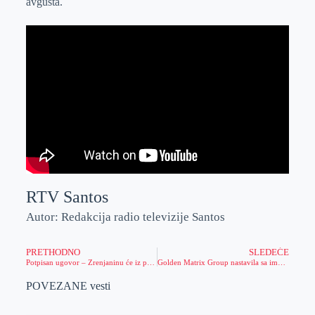
avgusta.
RTV Santos
Autor: Redakcija radio televizije Santos
PRETHODNO
SLEDEĆE
Potpisan ugovor – Zrenjaninu će iz pokrajinskog budžeta biti preneto 15 miliona dinara za uklanjanje divlje deponije u Industrijskoj zoni “Jugoistok 2″
Golden Matrix Group nastavila sa impresivnim rastom u drugom kvartalu 2024. godine!
POVEZANE vesti