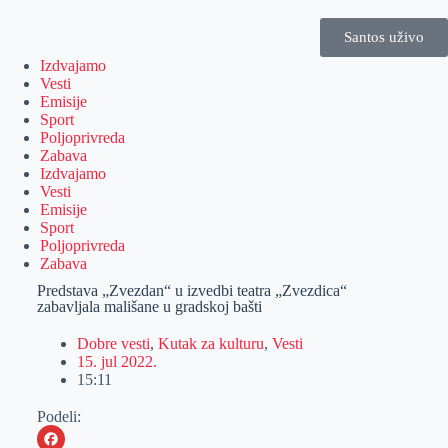
Santos uživo
Izdvajamo
Vesti
Emisije
Sport
Poljoprivreda
Zabava
Izdvajamo
Vesti
Emisije
Sport
Poljoprivreda
Zabava
Predstava „Zvezdan“ u izvedbi teatra „Zvezdica“
zabavljala mališane u gradskoj bašti
Dobre vesti
,
Kutak za kulturu
,
Vesti
15. jul 2022.
15:11
Podeli: