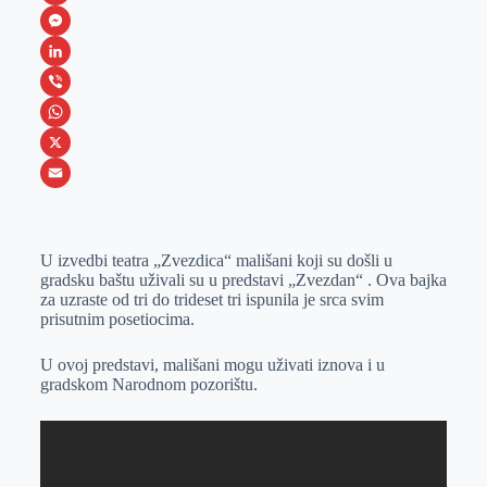
F
a
M
c
e
L
e
s
i
V
b
s
n
i
W
o
e
k
b
h
X
o
n
e
e
a
E
k
g
d
r
t
m
U izvedbi teatra „Zvezdica“ mališani koji su došli u
e
I
s
a
gradsku baštu uživali su u predstavi „Zvezdan“ . Ova bajka
r
n
A
i
za uzraste od tri do trideset tri ispunila je srca svim
prisutnim posetiocima.
p
l
p
U ovoj predstavi, mališani mogu uživati iznova i u
gradskom Narodnom pozorištu.