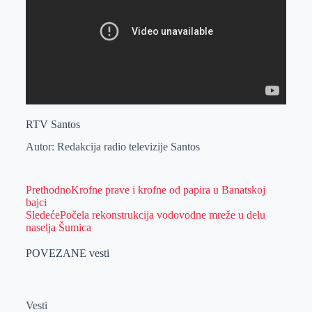
RTV Santos
Autor: Redakcija radio televizije Santos
Prethodno
Krofne prave i krofne od papira u Banatskoj
bajci
Sledeće
Počela rekonstrukcija vodovodne mreže u delu
naselja Šumica
POVEZANE vesti
Vesti