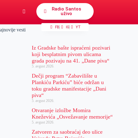
Radio Santos
uživo
FB
IG
YT
ajnovije vesti
Iz Gradske bašte ispraćeni pozivari
koji besplatnim pivom ulicama
grada pozivaju na 41. „Dane piva“
5. avgust 2026.
Dečji program “Zabavilište u
Plankiću Parkiću” biće održan u
toku gradske manifestacije „Dani
piva“
5. avgust 2026.
Otvaranje izložbe Momira
Kneževića „Osvežavanje memorije“
5. avgust 2026.
Zatvoren za saobraćaj deo ulice