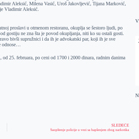
adimir Aleksić, Milena Vasić, Uroš Jakovljević, Tijana Marković,
je Vladimir Aleksić.
V
atnoj proslavi u otmenom restoranu, okuplja se šestoro ljudi, po
d gostiju ne zna šta je povod okupljanja, niti ko su ostali gosti.
vo bivši supružnici i da ih je advokatski par, koji ih je sve
ne odnose…
a, od 25. februara, po ceni od 1700 i 2000 dinara, radnim danima
Na
SLEDEĆE
Saopštenje policije u vezi sa hapšenjem zbog narkotika