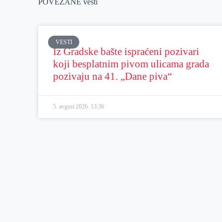
POVEZANE vesti
VESTI
Iz Gradske bašte ispraćeni pozivari
koji besplatnim pivom ulicama grada
pozivaju na 41. „Dane piva“
5. avgust 2026.
13:36