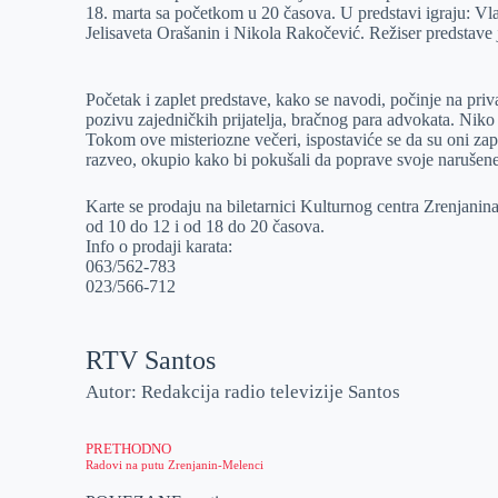
18. marta sa početkom u 20 časova. U predstavi igraju: Vl
r
n
A
i
Jelisaveta Orašanin i Nikola Rakočević. Režiser predstave 
p
l
p
Početak i zaplet predstave, kako se navodi, počinje na priv
pozivu zajedničkih prijatelja, bračnog para advokata. Niko o
Tokom ove misteriozne večeri, ispostaviće se da su oni zapra
razveo, okupio kako bi pokušali da poprave svoje naruše
Karte se prodaju na biletarnici Kulturnog centra Zrenjanin
od 10 do 12 i od 18 do 20 časova.
Info o prodaji karata:
063/562-783
023/566-712
RTV Santos
Autor: Redakcija radio televizije Santos
PRETHODNO
Radovi na putu Zrenjanin-Melenci