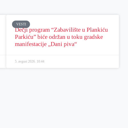
VESTI
Dečji program “Zabavilište u Plankiću
Parkiću” biće održan u toku gradske
manifestacije „Dani piva“
5. avgust 2026.
10:44