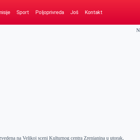
isije
Sport
Poljoprivreda
Još
Kontakt
N
vedena na Velikoj sceni Kulturnog centra Zrenjanina u utorak,