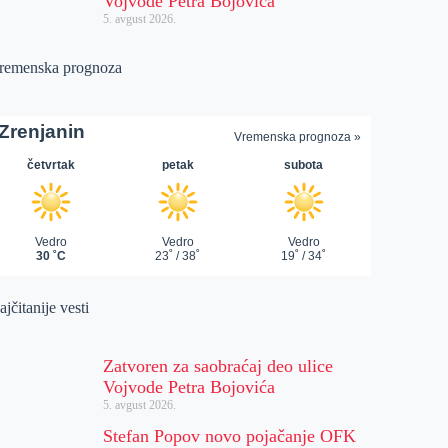
Vojvode Petra Bojovića
5. avgust 2026.
remenska prognoza
jčitanije vesti
Zatvoren za saobraćaj deo ulice
Vojvode Petra Bojovića
5. avgust 2026.
Stefan Popov novo pojačanje OFK