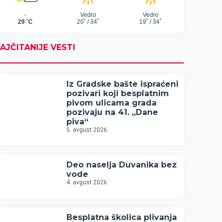
AJČITANIJE VESTI
Iz Gradske bašte ispraćeni
pozivari koji besplatnim
pivom ulicama grada
pozivaju na 41. „Dane
piva“
5. avgust 2026.
Deo naselja Duvanika bez
vode
4. avgust 2026.
Besplatna školica plivanja