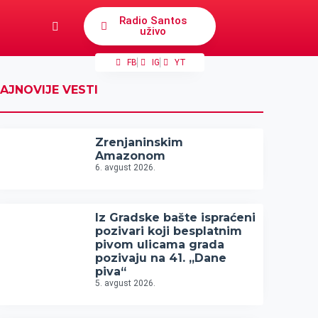
Radio Santos
uživo
FB
IG
YT
AJNOVIJE VESTI
Zrenjaninskim
Amazonom
6. avgust 2026.
Iz Gradske bašte ispraćeni
pozivari koji besplatnim
pivom ulicama grada
pozivaju na 41. „Dane
piva“
5. avgust 2026.