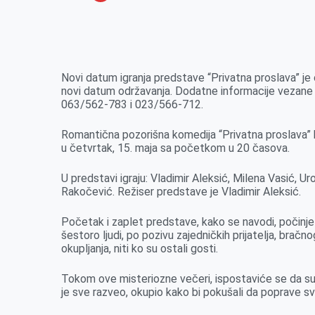
o
n
e
e
a
E
k
g
d
r
t
m
e
I
s
a
r
n
A
i
Novi datum igranja predstave “Privatna proslava” je 
novi datum održavanja. Dodatne informacije vezane z
p
l
063/562-783 i 023/566-712.
p
Romantična pozorišna komedija “Privatna proslava” b
u četvrtak, 15. maja sa početkom u 20 časova.
U predstavi igraju: Vladimir Aleksić, Milena Vasić, Ur
Rakočević. Režiser predstave je Vladimir Aleksić.
Početak i zaplet predstave, kako se navodi, počinje
šestoro ljudi, po pozivu zajedničkih prijatelja, brač
okupljanja, niti ko su ostali gosti.
Tokom ove misteriozne večeri, ispostaviće se da su on
je sve razveo, okupio kako bi pokušali da poprave s