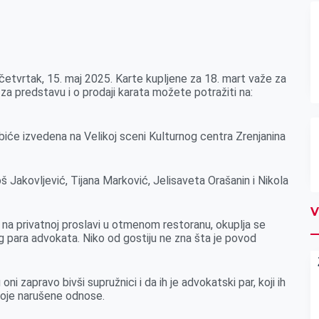
četvrtak, 15. maj 2025. Karte kupljene za 18. mart važe za
a predstavu i o prodaji karata možete potražiti na:
iće izvedena na Velikoj sceni Kulturnog centra Zrenjanina
oš Jakovljević, Tijana Marković, Jelisaveta Orašanin i Nikola
V
 na privatnoj proslavi u otmenom restoranu, okuplja se
nog para advokata. Niko od gostiju ne zna šta je povod
i zapravo bivši supružnici i da ih je advokatski par, koji ih
voje narušene odnose.