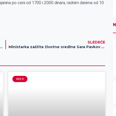
njanina po ceni od 1700 i 2000 dinara, radnim danima od 10
N
SLEDEĆE
 knjige Mile Gaćinović Stašević „Razmišljanja o životu“
Ministarka zaštite životne sredine Sara Pavkov obišla Specijalni rezervat prirode „Carska bara“
VESTI