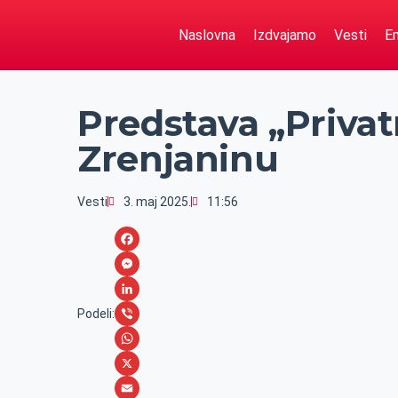
Naslovna
Izdvajamo
Vesti
Em
Predstava „Privat
Zrenjaninu
Vesti
3. maj 2025.
11:56
F
a
M
c
e
L
Podeli:
e
s
i
V
b
s
n
i
W
o
e
k
b
h
X