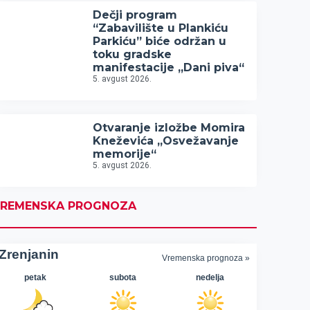
Dečji program
“Zabavilište u Plankiću
Parkiću” biće održan u
toku gradske
manifestacije „Dani piva“
5. avgust 2026.
Otvaranje izložbe Momira
Kneževića „Osvežavanje
memorije“
5. avgust 2026.
REMENSKA PROGNOZA