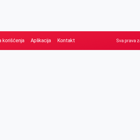
a korišćenja
Aplikacija
Kontakt
Sva prava z
Naslovna
Izdvajamo
FB
IG
YT
O nama