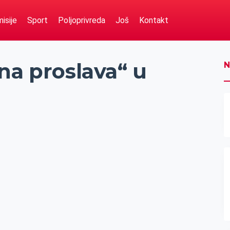
isije
Sport
Poljoprivreda
Još
Kontakt
na proslava“ u
N