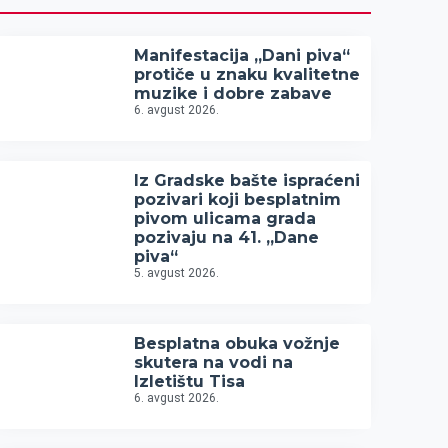
Manifestacija „Dani piva“
protiče u znaku kvalitetne
muzike i dobre zabave
6. avgust 2026.
Iz Gradske bašte ispraćeni
pozivari koji besplatnim
pivom ulicama grada
pozivaju na 41. „Dane
piva“
5. avgust 2026.
Besplatna obuka vožnje
skutera na vodi na
Izletištu Tisa
6. avgust 2026.