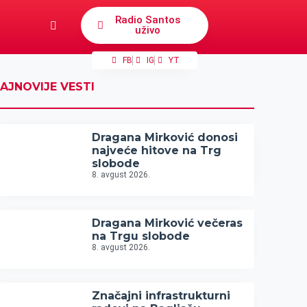
Radio Santos
uživo
FB
IG
YT
AJNOVIJE VESTI
Dragana Mirković donosi
najveće hitove na Trg
slobode
8. avgust 2026.
Dragana Mirković večeras
na Trgu slobode
8. avgust 2026.
Značajni infrastrukturni