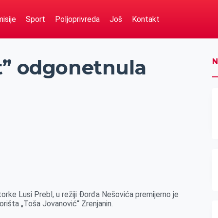
isije
Sport
Poljoprivreda
Još
Kontakt
t” odgonetnula
N
ke Lusi Prebl, u režiji Đorđa Nešovića premijerno je
rišta „Toša Jovanović“ Zrenjanin.