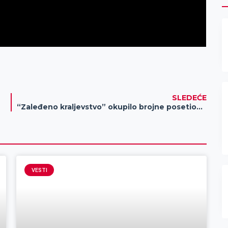
SLEDEĆE
“Zaleđeno kraljevstvo” okupilo brojne posetioce
VESTI