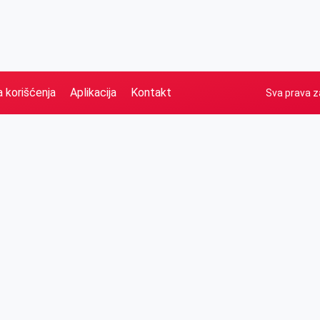
a korišćenja
Aplikacija
Kontakt
Sva prava z
Naslovna
Izdvajamo
FB
IG
YT
O nama