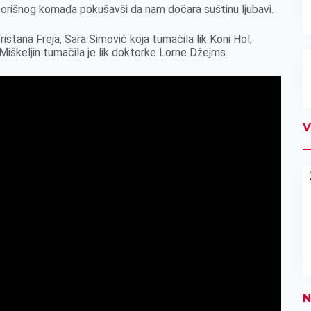
orišnog komada pokušavši da nam dočara suštinu ljubavi.
 Tristana Freja, Sara Simović koja tumačila lik Koni Hol,
 Miškeljin tumačila je lik doktorke Lorne Džejms.
V
N