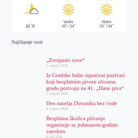
Najčitanije vesti
„Zrenjanin zove“
5. avgust 2026.
Iz Gradske bašte ispraćeni pozivari
koji besplatnim pivom ulicama
grada pozivaju na 41. „Dane piva“
5. avgust 2026.
Deo naselja Duvanika bez vode
4. avgust 2026.
Besplatna školica plivanja
organizuje se jedanaestu godinu
zaredom
8. jul 2026.