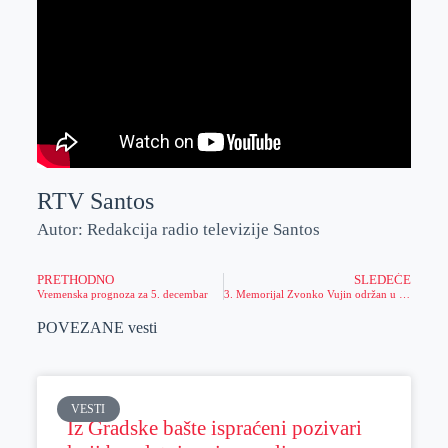
RTV Santos
Autor: Redakcija radio televizije Santos
PRETHODNO
SLEDEĆE
Vremenska prognoza za 5. decembar
3. Memorijal Zvonko Vujin održan u Zrenjaninu
POVEZANE vesti
VESTI
Iz Gradske bašte ispraćeni pozivari