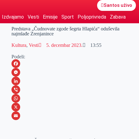
Santos uživo
Izdvajamo
Vesti
Emisije
Sport
Poljoprivreda
Zabava
Predstava „Čudnovate zgode šegrta Hlapića“ oduševila
najmlađe Zrenjanince
Kultura
,
Vesti
5. decembar 2023.
13:55
Podeli:
F
a
M
c
e
L
e
s
i
V
b
s
n
i
W
o
e
k
b
h
X
o
n
e
e
a
E
k
g
d
r
t
m