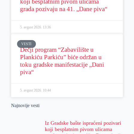
koji besplatnim pivom ulicama
grada pozivaju na 41. „Dane piva“
5. avgust 2026.
13:36
VESTI
Dečji program “Zabavilište u
Plankiću Parkiću” biće održan u
toku gradske manifestacije „Dani
piva“
5. avgust 2026.
10:44
Najnovije vesti
Iz Gradske bašte ispraćeni pozivari
koji besplatnim pivom ulicama